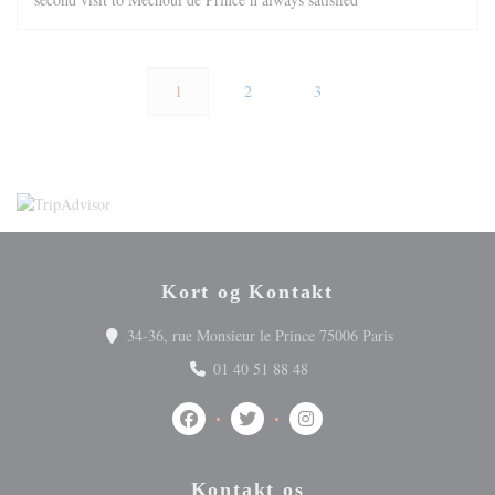
1
2
3
Kort og Kontakt
((åbner i et nyt
34-36, rue Monsieur le Prince 75006 Paris
01 40 51 88 48
Facebook ((åbner i et nyt vindue))
Twitter ((åbner i et nyt vindue))
Instagram ((åbner i et nyt v
Kontakt os