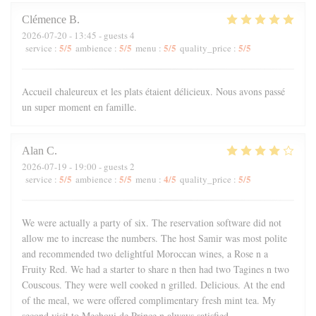
Clémence
B
2026-07-20
- 13:45 - guests 4
5
/5
5
/5
5
/5
5
/5
service
:
ambience
:
menu
:
quality_price
:
Accueil chaleureux et les plats étaient délicieux. Nous avons passé
un super moment en famille.
Alan
C
2026-07-19
- 19:00 - guests 2
5
/5
5
/5
4
/5
5
/5
service
:
ambience
:
menu
:
quality_price
:
We were actually a party of six. The reservation software did not
allow me to increase the numbers. The host Samir was most polite
and recommended two delightful Moroccan wines, a Rose n a
Fruity Red. We had a starter to share n then had two Tagines n two
Couscous. They were well cooked n grilled. Delicious. At the end
of the meal, we were offered complimentary fresh mint tea. My
second visit to Mechoui de Prince n always satisfied