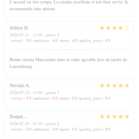
L’accueil est très sympa. La cuisine excellente et très bien servie. Je
recommande cette adresse
Jeffrey
H
2026-07-21
- 12:30 - guests 2
5
/5
4
/5
4
/5
5
/5
service
:
ambience
:
menu
:
quality_price
:
Bonne cuisine Marocainne dans in cadre agreable pres du jardin du
Luxembourg
Nicolás
A
2026-07-19
- 13:00 - guests 5
5
/5
5
/5
5
/5
5
/5
service
:
ambience
:
menu
:
quality_price
:
Boqun
.
2026-07-20
- 19:30 - guests 2
5
/5
5
/5
5
/5
5
/5
service
:
ambience
:
menu
:
quality_price
: