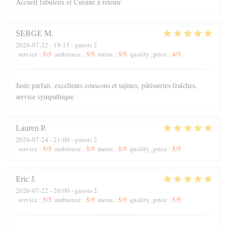
Accueil fabuleux et Cuisine à retenir
SERGE
M
2026-07-22
- 19:15 - guests 2
5
/5
5
/5
5
/5
4
/5
service
:
ambience
:
menu
:
quality_price
:
Juste parfait, excellents couscous et tajines, pâtisseries fraîches,
service sympathique
Lauren
P
2026-07-24
- 21:00 - guests 2
5
/5
5
/5
5
/5
5
/5
service
:
ambience
:
menu
:
quality_price
:
Eric
J
2026-07-22
- 20:00 - guests 2
5
/5
5
/5
5
/5
5
/5
service
:
ambience
:
menu
:
quality_price
: