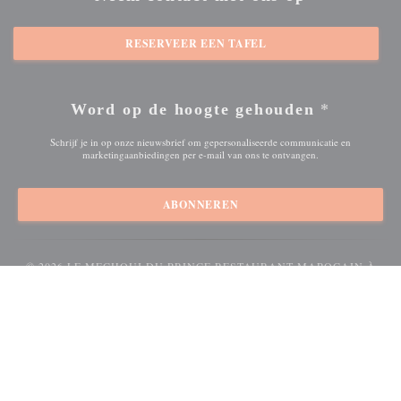
RESERVEER EEN TAFEL
Word op de hoogte gehouden
*
Schrijf je in op onze nieuwsbrief om gepersonaliseerde communicatie en
marketingaanbiedingen per e-mail van ons te ontvangen.
ABONNEREN
© 2026 LE MECHOUI DU PRINCE RESTAURANT MAROCAIN À
((O
PARIS — RESTAURANT WEBSITE GECREËERD DOOR
ZENCHEF
((opent in een nieuw venster))
((opent in een nieuw venster))
Disclaimer
GEBRUIKSVOORWAARDEN
Beleid bescherming
((opent in een nieuw venster))
((opent in een nieuw venster))
((opent in een nieuw
persoonsgegevens
Cookies beleid
Toegankelijkheid