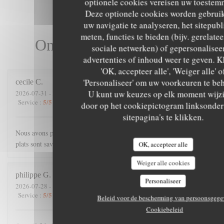
optionele cookies vereisen uw toestem
Deze optionele cookies worden gebrui
uw navigatie te analyseren, het sitepubl
meten, functies te bieden (bijv. gerelate
Onze gastbeoordelingen
sociale netwerken) of gepersonalisee
advertenties of inhoud weer te geven. K
'OK, accepteer alle', 'Weiger alle' o
'Personaliseer' om uw voorkeuren te be
cecile
C
U kunt uw keuzes op elk moment wijz
2026-07-31
- 21:00 - Gasten 4
5
/5
4
/5
5
/5
5
/5
Service
:
Atmosfeer
:
Keuken
:
Kwaliteit / Prijs
:
door op het cookiepictogram linksonder
sitepagina's te klikken.
Nous avons passé une excellente soirée. Accueil chaleureux, les
plats sont savoureux, et copieux.
OK, accepteer alle
Weiger alle cookies
philippe
G
Personaliseer
2026-07-28
- 19:45 - Gasten 3
5
/5
5
/5
5
/5
5
/5
Service
:
Atmosfeer
:
Keuken
:
Kwaliteit / Prijs
:
Beleid voor de bescherming van persoonsgege
Cookiebeleid