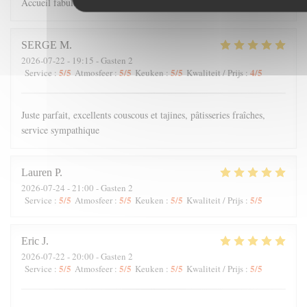
Accueil fabuleux et Cuisine à retenir
SERGE
M
2026-07-22
- 19:15 - Gasten 2
5
/5
5
/5
5
/5
4
/5
Service
:
Atmosfeer
:
Keuken
:
Kwaliteit / Prijs
:
Juste parfait, excellents couscous et tajines, pâtisseries fraîches,
service sympathique
Lauren
P
2026-07-24
- 21:00 - Gasten 2
5
/5
5
/5
5
/5
5
/5
Service
:
Atmosfeer
:
Keuken
:
Kwaliteit / Prijs
:
Eric
J
2026-07-22
- 20:00 - Gasten 2
5
/5
5
/5
5
/5
5
/5
Service
:
Atmosfeer
:
Keuken
:
Kwaliteit / Prijs
: