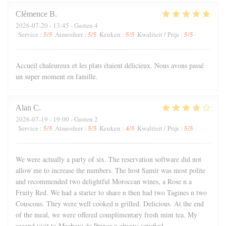
Clémence
B
2026-07-20
- 13:45 - Gasten 4
5
/5
5
/5
5
/5
5
/5
Service
:
Atmosfeer
:
Keuken
:
Kwaliteit / Prijs
:
Accueil chaleureux et les plats étaient délicieux. Nous avons passé
un super moment en famille.
Alan
C
2026-07-19
- 19:00 - Gasten 2
5
/5
5
/5
4
/5
5
/5
Service
:
Atmosfeer
:
Keuken
:
Kwaliteit / Prijs
:
We were actually a party of six. The reservation software did not
allow me to increase the numbers. The host Samir was most polite
and recommended two delightful Moroccan wines, a Rose n a
Fruity Red. We had a starter to share n then had two Tagines n two
Couscous. They were well cooked n grilled. Delicious. At the end
of the meal, we were offered complimentary fresh mint tea. My
second visit to Mechoui de Prince n always satisfied