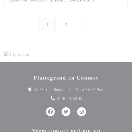
1
2
3
Plattegrond en Contact
((opent in een n
34-36, rue Monsieur le Prince 75006 Paris
01 40 51 88 48
Facebook ((opent in een nieuw venster))
Twitter ((opent in een nieuw venster
Instagram ((opent in een ni
Neem contact met ons op