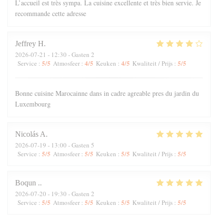
L’accueil est très sympa. La cuisine excellente et très bien servie. Je
recommande cette adresse
Jeffrey
H
2026-07-21
- 12:30 - Gasten 2
5
/5
4
/5
4
/5
5
/5
Service
:
Atmosfeer
:
Keuken
:
Kwaliteit / Prijs
:
Bonne cuisine Marocainne dans in cadre agreable pres du jardin du
Luxembourg
Nicolás
A
2026-07-19
- 13:00 - Gasten 5
5
/5
5
/5
5
/5
5
/5
Service
:
Atmosfeer
:
Keuken
:
Kwaliteit / Prijs
:
Boqun
.
2026-07-20
- 19:30 - Gasten 2
5
/5
5
/5
5
/5
5
/5
Service
:
Atmosfeer
:
Keuken
:
Kwaliteit / Prijs
: