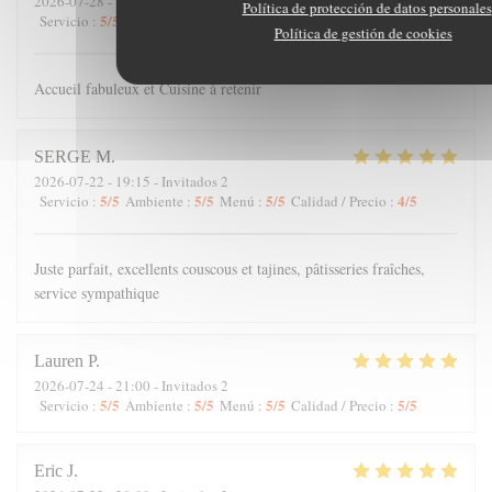
2026-07-28
- 19:45 - Invitados 3
Política de protección de datos personales
5
/5
5
/5
5
/5
5
/5
Servicio
:
Ambiente
:
Menú
:
Calidad / Precio
:
Política de gestión de cookies
Accueil fabuleux et Cuisine à retenir
SERGE
M
2026-07-22
- 19:15 - Invitados 2
5
/5
5
/5
5
/5
4
/5
Servicio
:
Ambiente
:
Menú
:
Calidad / Precio
:
Juste parfait, excellents couscous et tajines, pâtisseries fraîches,
service sympathique
Lauren
P
2026-07-24
- 21:00 - Invitados 2
5
/5
5
/5
5
/5
5
/5
Servicio
:
Ambiente
:
Menú
:
Calidad / Precio
:
Eric
J