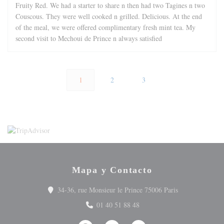
Fruity Red. We had a starter to share n then had two Tagines n two
Couscous. They were well cooked n grilled. Delicious. At the end
of the meal, we were offered complimentary fresh mint tea. My
second visit to Mechoui de Prince n always satisfied
1
2
3
Mapa y Contacto
((abre en una n
34-36, rue Monsieur le Prince 75006 Paris
01 40 51 88 48