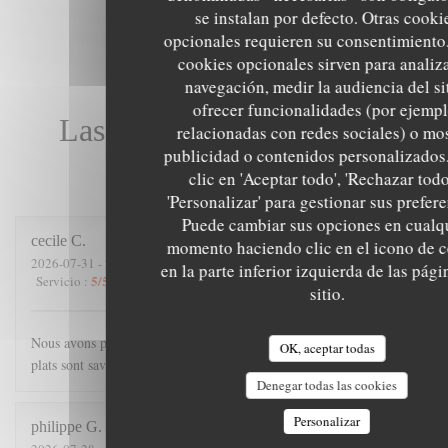
se instalan por defecto. Otras cooki
opcionales requieren su consentimiento.
cookies opcionales sirven para analiz
navegación, medir la audiencia del si
ofrecer funcionalidades (por ejempl
Las opiniones de nuestros
relacionadas con redes sociales) o mo
publicidad o contenidos personalizados
clientes
clic en 'Aceptar todo', 'Rechazar todo
'Personalizar' para gestionar sus prefere
Puede cambiar sus opciones en cualq
cecile
C
momento haciendo clic en el icono de 
2026-07-31
- 21:00 - Invitados 4
en la parte inferior izquierda de las pági
5
/5
4
/5
5
/5
5
/5
Servicio
:
Ambiente
:
Menú
:
Calidad / Precio
:
sitio.
Nous avons passé une excellente soirée. Accueil chaleureux, les
OK, aceptar todas
plats sont savoureux, et copieux.
Denegar todas las cookies
Personalizar
philippe
G