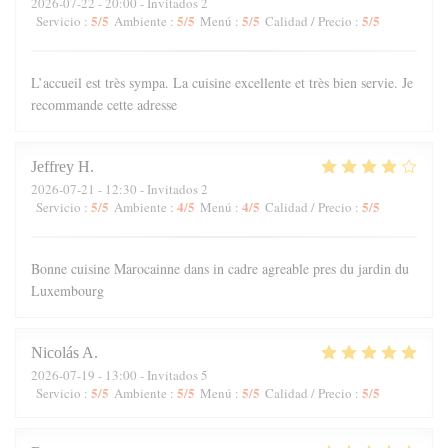
2026-07-22
- 20:00 - Invitados 2
5
/5
5
/5
5
/5
5
/5
Servicio
:
Ambiente
:
Menú
:
Calidad / Precio
:
L’accueil est très sympa. La cuisine excellente et très bien servie. Je
recommande cette adresse
Jeffrey
H
2026-07-21
- 12:30 - Invitados 2
5
/5
4
/5
4
/5
5
/5
Servicio
:
Ambiente
:
Menú
:
Calidad / Precio
:
Bonne cuisine Marocainne dans in cadre agreable pres du jardin du
Luxembourg
Nicolás
A
2026-07-19
- 13:00 - Invitados 5
5
/5
5
/5
5
/5
5
/5
Servicio
:
Ambiente
:
Menú
:
Calidad / Precio
: