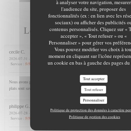
à analyser votre navigation, mesurer
l'audience du site, proposer des
fonctionnalités (ex : en lien avec les ré
sociaux) ou afficher des publicités o
Les avis de nos clients
contenus personnalisés. Cliquez sur « 
accepter », « Tout refuser » ou «
Personnaliser » pour gérer vos préféren
Vous pouvez modifier vos choix à tou
cecile
C
moment en cliquant sur l'icône représen
2026-07-31
- 21:00 - Couverts 4
un cookie en bas à gauche des pages du 
5
/5
4
/5
5
/5
5
/5
Service
:
Ambiance
:
Cuisine
:
Qualité / Prix
:
Tout accepter
Nous avons passé une excellente soirée. Accueil chaleureux, les
plats sont savoureux, et copieux.
Tout refuser
Personnaliser
philippe
G
Politique de protection des données à caractère pe
2026-07-28
- 19:45 - Couverts 3
Politique de gestion des cookies
5
/5
5
/5
5
/5
5
/5
Service
:
Ambiance
:
Cuisine
:
Qualité / Prix
: