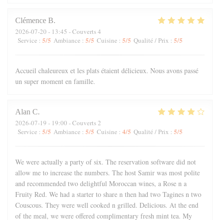
Clémence
B
2026-07-20
- 13:45 - Couverts 4
5
/5
5
/5
5
/5
5
/5
Service
:
Ambiance
:
Cuisine
:
Qualité / Prix
:
Accueil chaleureux et les plats étaient délicieux. Nous avons passé
un super moment en famille.
Alan
C
2026-07-19
- 19:00 - Couverts 2
5
/5
5
/5
4
/5
5
/5
Service
:
Ambiance
:
Cuisine
:
Qualité / Prix
:
We were actually a party of six. The reservation software did not
allow me to increase the numbers. The host Samir was most polite
and recommended two delightful Moroccan wines, a Rose n a
Fruity Red. We had a starter to share n then had two Tagines n two
Couscous. They were well cooked n grilled. Delicious. At the end
of the meal, we were offered complimentary fresh mint tea. My