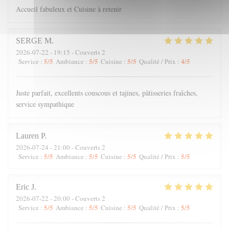
Accueil fabuleux et Cuisine à retenir
SERGE
M
2026-07-22
- 19:15 - Couverts 2
5
/5
5
/5
5
/5
4
/5
Service
:
Ambiance
:
Cuisine
:
Qualité / Prix
:
Juste parfait, excellents couscous et tajines, pâtisseries fraîches,
service sympathique
Lauren
P
2026-07-24
- 21:00 - Couverts 2
5
/5
5
/5
5
/5
5
/5
Service
:
Ambiance
:
Cuisine
:
Qualité / Prix
:
Eric
J
2026-07-22
- 20:00 - Couverts 2
5
/5
5
/5
5
/5
5
/5
Service
:
Ambiance
:
Cuisine
:
Qualité / Prix
: