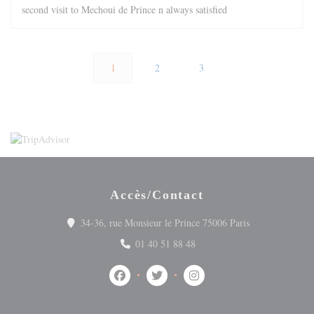
second visit to Mechoui de Prince n always satisfied
1
2
3
Accès/Contact
((ouvre une nouv
34-36, rue Monsieur le Prince 75006 Paris
01 40 51 88 48
Facebook ((ouvre une nouvelle fenêtre))
Twitter ((ouvre une nouvelle fenêtre
Instagram ((ouvre une nouve