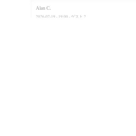
Alan
C
2026-07-19
- 19:00 - ゲスト 2
We were actually a party of six. The reservation software
recommended two delightful Moroccan wines, a Rose n a F
were well cooked n grilled. Delicious. At the end of the 
Prince n always satisfied