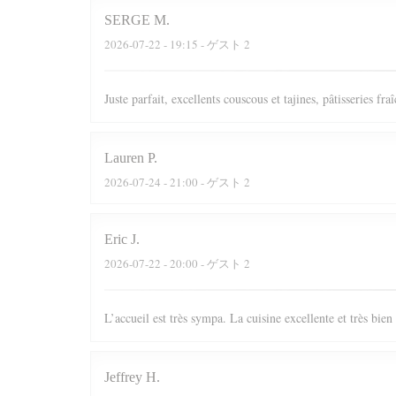
SERGE
M
2026-07-22
- 19:15 - ゲスト 2
Juste parfait, excellents couscous et tajines, pâtisseries fr
Lauren
P
2026-07-24
- 21:00 - ゲスト 2
Eric
J
2026-07-22
- 20:00 - ゲスト 2
L’accueil est très sympa. La cuisine excellente et très bie
Jeffrey
H