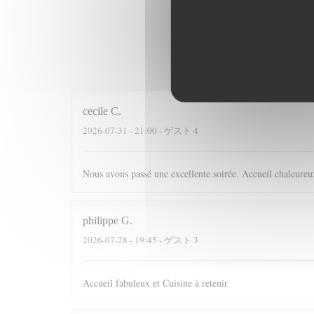
cecile
C
2026-07-31
- 21:00 - ゲスト 4
Nous avons passé une excellente soirée. Accueil chaleureux
philippe
G
2026-07-28
- 19:45 - ゲスト 3
Accueil fabuleux et Cuisine à retenir