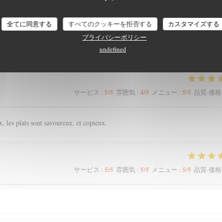
全てに同意する
すべてのクッキーを拒否する
カスタマイズする
顧客の評価
プライバシーポリシー
undefined
5
/5
4
/5
5
/5
サービス
:
雰囲気
:
メニュー
:
品質-価格
, les plats sont savoureux, et copieux.
5
/5
5
/5
5
/5
サービス
:
雰囲気
:
メニュー
:
品質-価格