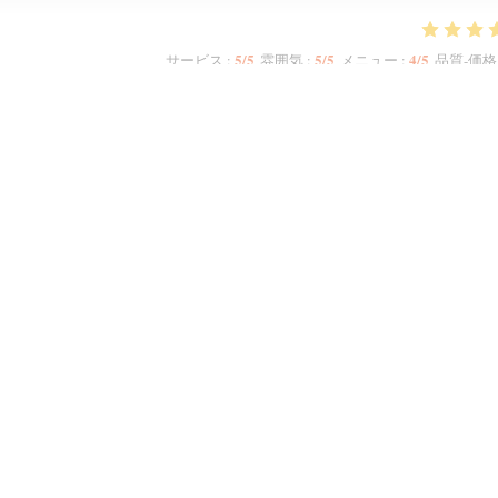
5
/5
5
/5
4
/5
サービス
:
雰囲気
:
メニュー
:
品質-価格
 did not allow me to increase the numbers. The host Samir was most polite and
ruity Red. We had a starter to share n then had two Tagines n two Couscous.
meal, we were offered complimentary fresh mint tea. My second visit to Mechou
1
2
3