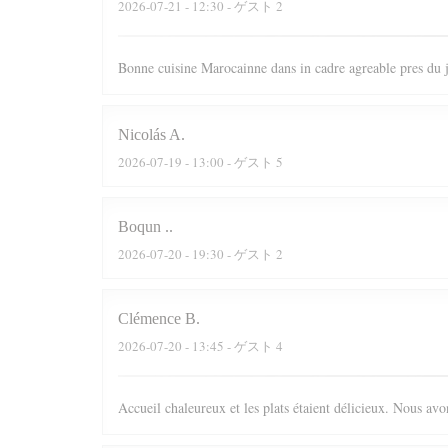
2026-07-21
- 12:30 - ゲスト 2
Bonne cuisine Marocainne dans in cadre agreable pres du
Nicolás
A
2026-07-19
- 13:00 - ゲスト 5
Boqun
.
2026-07-20
- 19:30 - ゲスト 2
Clémence
B
2026-07-20
- 13:45 - ゲスト 4
Accueil chaleureux et les plats étaient délicieux. Nous av