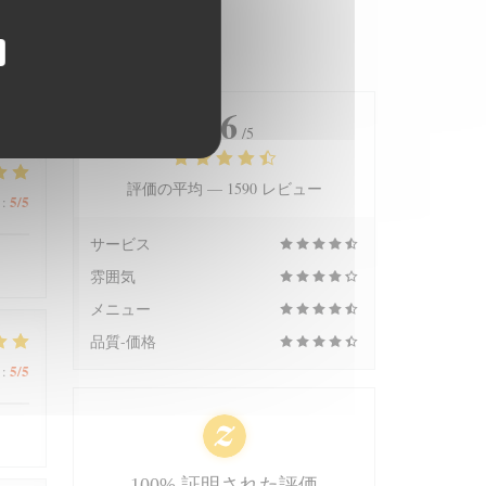
4.6
/5
評価の平均 —
1590 レビュー
5
/5
:
サービス
雰囲気
メニュー
品質-価格
5
/5
:
100% 証明された評価