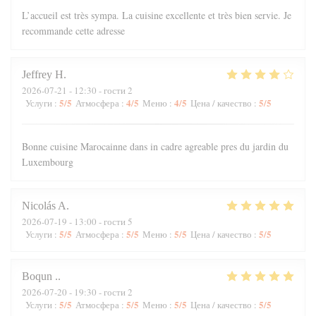
L’accueil est très sympa. La cuisine excellente et très bien servie. Je
recommande cette adresse
Jeffrey
H
2026-07-21
- 12:30 - гости 2
5
/5
4
/5
4
/5
5
/5
Услуги
:
Атмосфера
:
Меню
:
Цена / качество
:
Bonne cuisine Marocainne dans in cadre agreable pres du jardin du
Luxembourg
Nicolás
A
2026-07-19
- 13:00 - гости 5
5
/5
5
/5
5
/5
5
/5
Услуги
:
Атмосфера
:
Меню
:
Цена / качество
:
Boqun
.
2026-07-20
- 19:30 - гости 2
5
/5
5
/5
5
/5
5
/5
Услуги
:
Атмосфера
:
Меню
:
Цена / качество
: