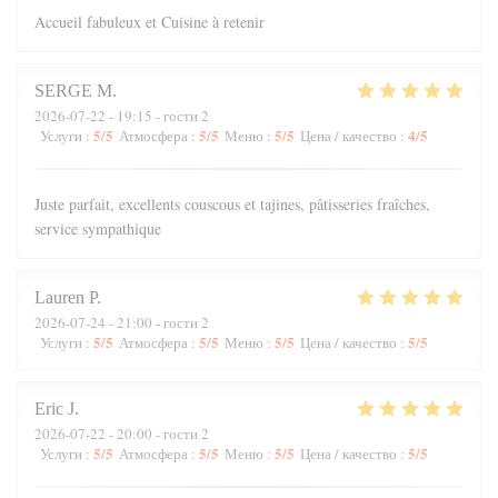
Accueil fabuleux et Cuisine à retenir
SERGE
M
2026-07-22
- 19:15 - гости 2
5
/5
5
/5
5
/5
4
/5
Услуги
:
Атмосфера
:
Меню
:
Цена / качество
:
Juste parfait, excellents couscous et tajines, pâtisseries fraîches,
service sympathique
Lauren
P
2026-07-24
- 21:00 - гости 2
5
/5
5
/5
5
/5
5
/5
Услуги
:
Атмосфера
:
Меню
:
Цена / качество
:
Eric
J
2026-07-22
- 20:00 - гости 2
5
/5
5
/5
5
/5
5
/5
Услуги
:
Атмосфера
:
Меню
:
Цена / качество
: