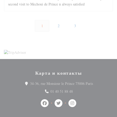
second visit to Mechoui de Prince n always satisfied
1
2
3
Карта и контакты
((открывается 
34-36, rue Monsieur le Prince 75006 Paris
01 40 51 88 48
Facebook ((открывается в новом окне))
Twitter ((открывается в новом ок
Instagram ((открывается 