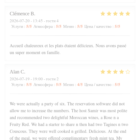
Clémence
B
2026-07-20
- 13:45 - гости 4
5
/5
5
/5
5
/5
5
/5
Услуги
:
Атмосфера
:
Меню
:
Цена / качество
:
Accueil chaleureux et les plats étaient délicieux. Nous avons passé
un super moment en famille.
Alan
C
2026-07-19
- 19:00 - гости 2
5
/5
5
/5
4
/5
5
/5
Услуги
:
Атмосфера
:
Меню
:
Цена / качество
:
We were actually a party of six. The reservation software did not
allow me to increase the numbers. The host Samir was most polite
and recommended two delightful Moroccan wines, a Rose n a
Fruity Red. We had a starter to share n then had two Tagines n two
Couscous. They were well cooked n grilled. Delicious. At the end
of the meal, we were offered complimentary fresh mint tea. My