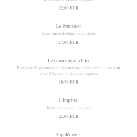
22,00 EUR
Le Printanier
Assortiment de légumes fondants
17,00 EUR
Le couscous au choix
Brochette d’agneau ou poulet ou merguez ou kefta ou bœuf ou
côtes d’Agneau ou épaule d’agneau
18,50 EUR
L’Impérial
Épaule d’agneau, merguez
21,00 EUR
Suppléments: