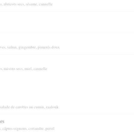
 abricots secs, sésame, cannelle
lives, safran, gingembre, piments doux
, raisons secs, miel, cannelle
salade de carottes au cumin, zaalouk
nes
, câpres oignons, coriandre, persil