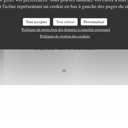
Carte & Menus
Les boissons
Carte des vins
r l'icône représentant un cookie en bas à gauche des pages du si
Tout accepter
Tout refuser
Personnaliser
Politique de protection des données à caractère personnel
Politique de gestion des cookies
Carte & Menus