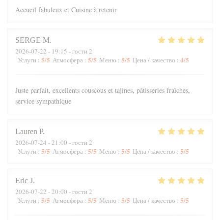
Accueil fabuleux et Cuisine à retenir
SERGE
M
2026-07-22
- 19:15 - гости 2
5
/5
5
/5
5
/5
4
/5
Услуги
:
Атмосфера
:
Меню
:
Цена / качество
:
Juste parfait, excellents couscous et tajines, pâtisseries fraîches,
service sympathique
Lauren
P
2026-07-24
- 21:00 - гости 2
5
/5
5
/5
5
/5
5
/5
Услуги
:
Атмосфера
:
Меню
:
Цена / качество
:
Eric
J
2026-07-22
- 20:00 - гости 2
5
/5
5
/5
5
/5
5
/5
Услуги
:
Атмосфера
:
Меню
:
Цена / качество
: