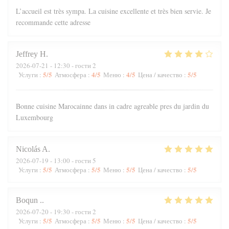
L’accueil est très sympa. La cuisine excellente et très bien servie. Je
recommande cette adresse
Jeffrey
H
2026-07-21
- 12:30 - гости 2
5
/5
4
/5
4
/5
5
/5
Услуги
:
Атмосфера
:
Меню
:
Цена / качество
:
Bonne cuisine Marocainne dans in cadre agreable pres du jardin du
Luxembourg
Nicolás
A
2026-07-19
- 13:00 - гости 5
5
/5
5
/5
5
/5
5
/5
Услуги
:
Атмосфера
:
Меню
:
Цена / качество
:
Boqun
.
2026-07-20
- 19:30 - гости 2
5
/5
5
/5
5
/5
5
/5
Услуги
:
Атмосфера
:
Меню
:
Цена / качество
: