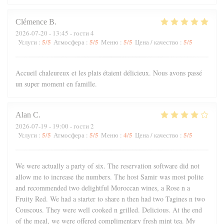
Clémence
B
2026-07-20
- 13:45 - гости 4
5
/5
5
/5
5
/5
5
/5
Услуги
:
Атмосфера
:
Меню
:
Цена / качество
:
Accueil chaleureux et les plats étaient délicieux. Nous avons passé
un super moment en famille.
Alan
C
2026-07-19
- 19:00 - гости 2
5
/5
5
/5
4
/5
5
/5
Услуги
:
Атмосфера
:
Меню
:
Цена / качество
:
We were actually a party of six. The reservation software did not
allow me to increase the numbers. The host Samir was most polite
and recommended two delightful Moroccan wines, a Rose n a
Fruity Red. We had a starter to share n then had two Tagines n two
Couscous. They were well cooked n grilled. Delicious. At the end
of the meal, we were offered complimentary fresh mint tea. My