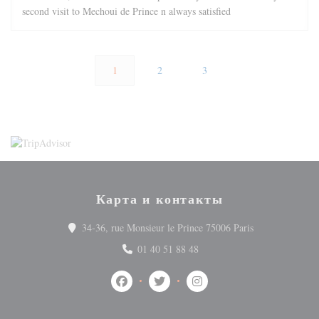
second visit to Mechoui de Prince n always satisfied
1
2
3
Карта и контакты
((открывается 
34-36, rue Monsieur le Prince 75006 Paris
01 40 51 88 48
Facebook ((открывается в новом окне))
Twitter ((открывается в новом ок
Instagram ((открывается 