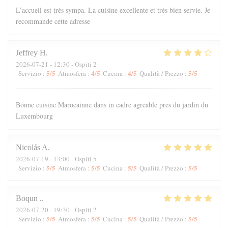
L’accueil est très sympa. La cuisine excellente et très bien servie. Je
recommande cette adresse
Jeffrey
H
2026-07-21
- 12:30 - Ospiti 2
5
/5
4
/5
4
/5
5
/5
Servizio
:
Atmosfera
:
Cucina
:
Qualità / Prezzo
:
Bonne cuisine Marocainne dans in cadre agreable pres du jardin du
Luxembourg
Nicolás
A
2026-07-19
- 13:00 - Ospiti 5
5
/5
5
/5
5
/5
5
/5
Servizio
:
Atmosfera
:
Cucina
:
Qualità / Prezzo
:
Boqun
.
2026-07-20
- 19:30 - Ospiti 2
5
/5
5
/5
5
/5
5
/5
Servizio
:
Atmosfera
:
Cucina
:
Qualità / Prezzo
: