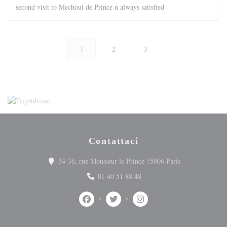
second visit to Mechoui de Prince n always satisfied
1
2
3
Contattaci
((apre una nuova
34-36, rue Monsieur le Prince 75006 Paris
01 40 51 88 48
Facebook ((apre una nuova finestra))
Twitter ((apre una nuova finestra))
Instagram ((apre una nuova 