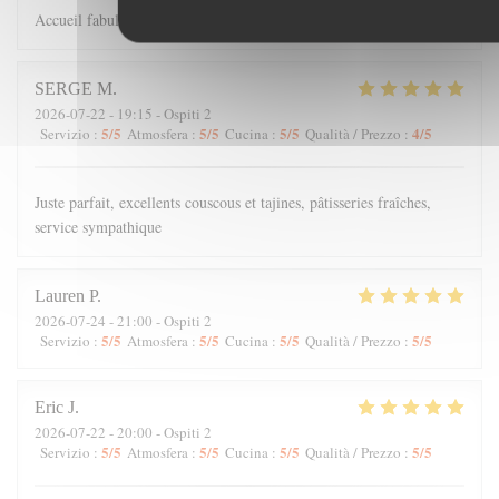
Accueil fabuleux et Cuisine à retenir
SERGE
M
2026-07-22
- 19:15 - Ospiti 2
5
/5
5
/5
5
/5
4
/5
Servizio
:
Atmosfera
:
Cucina
:
Qualità / Prezzo
:
Juste parfait, excellents couscous et tajines, pâtisseries fraîches,
service sympathique
Lauren
P
2026-07-24
- 21:00 - Ospiti 2
5
/5
5
/5
5
/5
5
/5
Servizio
:
Atmosfera
:
Cucina
:
Qualità / Prezzo
:
Eric
J
2026-07-22
- 20:00 - Ospiti 2
5
/5
5
/5
5
/5
5
/5
Servizio
:
Atmosfera
:
Cucina
:
Qualità / Prezzo
: