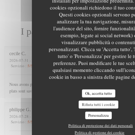
installati per impostazione predefinita. 
cookies opzionali richiedono il tuo con
Questi cookies opzionali servono p
analizzare la tua navigazione, misur
l'audience del sito, fornire funzionalit
I pareri dei nostri clienti
esempio, legate ai social network) 
visualizzare pubblicità o contenut
personalizzati. Clicca su 'Accetta tutto', '
cecile
C
tutto' o 'Personalizza' per gestire le 
2026-07-31
- 21:00 - Ospiti 4
preferenze. Puoi modificare le tue scel
5
/5
4
/5
5
/5
5
/5
Servizio
:
Atmosfera
:
Cucina
:
Qualità / Prezzo
:
qualsiasi momento cliccando sull'icon
cookie in basso a sinistra delle pagine de
Nous avons passé une excellente soirée. Accueil chaleureux, les
plats sont savoureux, et copieux.
Ok, accetta tutto
Rifiuta tutti i cookie
philippe
G
Personalizza
2026-07-28
- 19:45 - Ospiti 3
5
/5
5
/5
5
/5
5
/5
Servizio
:
Atmosfera
:
Cucina
:
Qualità / Prezzo
:
Politica di protezione dei dati personali
Politica di gestione dei cookie