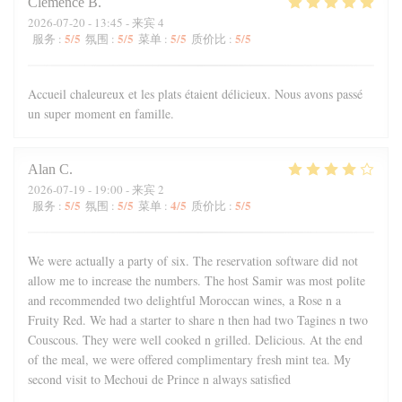
Clémence
B
2026-07-20
- 13:45 - 来宾 4
5
/5
5
/5
5
/5
5
/5
服务
:
氛围
:
菜单
:
质价比
:
Accueil chaleureux et les plats étaient délicieux. Nous avons passé
un super moment en famille.
Alan
C
2026-07-19
- 19:00 - 来宾 2
5
/5
5
/5
4
/5
5
/5
服务
:
氛围
:
菜单
:
质价比
:
We were actually a party of six. The reservation software did not
allow me to increase the numbers. The host Samir was most polite
and recommended two delightful Moroccan wines, a Rose n a
Fruity Red. We had a starter to share n then had two Tagines n two
Couscous. They were well cooked n grilled. Delicious. At the end
of the meal, we were offered complimentary fresh mint tea. My
second visit to Mechoui de Prince n always satisfied