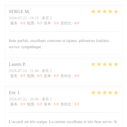
SERGE
M
2026-07-22
- 19:15 - 来宾 2
5
/5
5
/5
5
/5
4
/5
服务
:
氛围
:
菜单
:
质价比
:
Juste parfait, excellents couscous et tajines, pâtisseries fraîches,
service sympathique
Lauren
P
2026-07-24
- 21:00 - 来宾 2
5
/5
5
/5
5
/5
5
/5
服务
:
氛围
:
菜单
:
质价比
:
Eric
J
2026-07-22
- 20:00 - 来宾 2
5
/5
5
/5
5
/5
5
/5
服务
:
氛围
:
菜单
:
质价比
:
L’accueil est très sympa. La cuisine excellente et très bien servie. Je