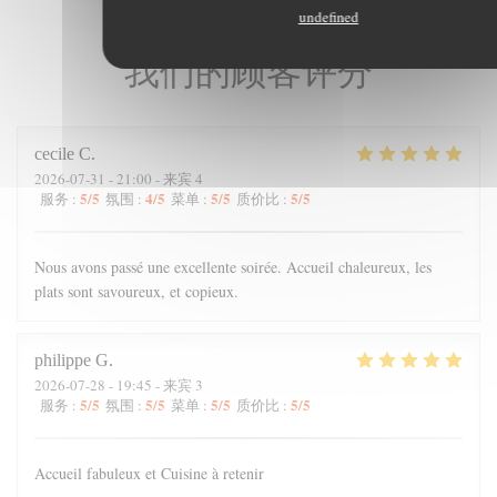
undefined
我们的顾客评分
cecile
C
2026-07-31
- 21:00 - 来宾 4
5
/5
4
/5
5
/5
5
/5
服务
:
氛围
:
菜单
:
质价比
:
Nous avons passé une excellente soirée. Accueil chaleureux, les
plats sont savoureux, et copieux.
philippe
G
2026-07-28
- 19:45 - 来宾 3
5
/5
5
/5
5
/5
5
/5
服务
:
氛围
:
菜单
:
质价比
:
Accueil fabuleux et Cuisine à retenir