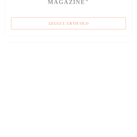
MAGAZINE"
((APRE UNA NUOVA FIN
LEGGI L'ARTICOLO
10/01/2017