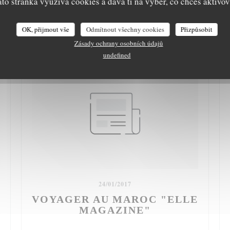
ato stránka využívá cookies a dává ti na výběr, co chceš aktivov
OK, přijmout vše
Odmítnout všechny cookies
Přizpůsobit
Zásady ochrany osobních údajů
undefined
24/01/2017
VOYAGER AU MAROC "ELLE
MAGAZINE"