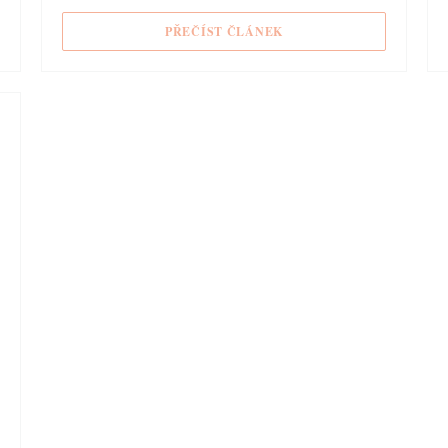
 NOVÉM OKNĚ))
((OTEVŘE SE V NOVÉM O
PŘEČÍST ČLÁNEK