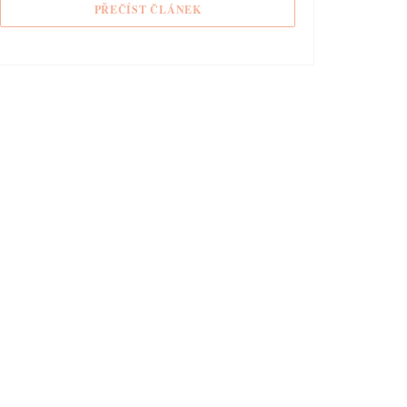
((OTEVŘE SE V NOVÉM OKNĚ))
PŘEČÍST ČLÁNEK
KNĚ))