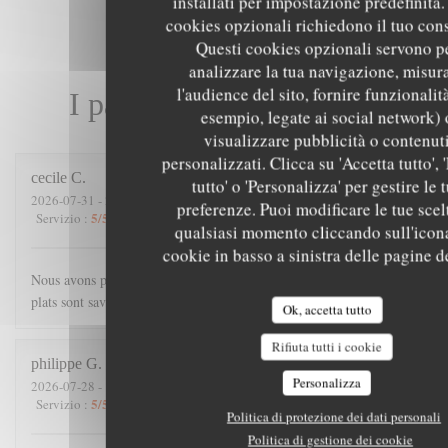
installati per impostazione predefinita. 
cookies opzionali richiedono il tuo con
Questi cookies opzionali servono p
analizzare la tua navigazione, misur
l'audience del sito, fornire funzionalit
I pareri dei nostri clienti
esempio, legate ai social network) 
visualizzare pubblicità o contenut
personalizzati. Clicca su 'Accetta tutto', '
cecile
C
tutto' o 'Personalizza' per gestire le 
2026-07-31
- 21:00 - Ospiti 4
preferenze. Puoi modificare le tue scel
5
/5
4
/5
5
/5
5
/5
Servizio
:
Atmosfera
:
Cucina
:
Qualità / Prezzo
:
qualsiasi momento cliccando sull'icon
cookie in basso a sinistra delle pagine de
Nous avons passé une excellente soirée. Accueil chaleureux, les
plats sont savoureux, et copieux.
Ok, accetta tutto
Rifiuta tutti i cookie
philippe
G
Personalizza
2026-07-28
- 19:45 - Ospiti 3
5
/5
5
/5
5
/5
5
/5
Servizio
:
Atmosfera
:
Cucina
:
Qualità / Prezzo
:
Politica di protezione dei dati personali
Politica di gestione dei cookie