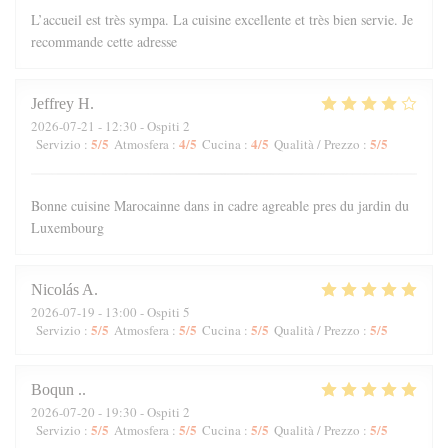
L’accueil est très sympa. La cuisine excellente et très bien servie. Je
recommande cette adresse
Jeffrey
H
2026-07-21
- 12:30 - Ospiti 2
5
/5
4
/5
4
/5
5
/5
Servizio
:
Atmosfera
:
Cucina
:
Qualità / Prezzo
:
Bonne cuisine Marocainne dans in cadre agreable pres du jardin du
Luxembourg
Nicolás
A
2026-07-19
- 13:00 - Ospiti 5
5
/5
5
/5
5
/5
5
/5
Servizio
:
Atmosfera
:
Cucina
:
Qualità / Prezzo
:
Boqun
.
2026-07-20
- 19:30 - Ospiti 2
5
/5
5
/5
5
/5
5
/5
Servizio
:
Atmosfera
:
Cucina
:
Qualità / Prezzo
: