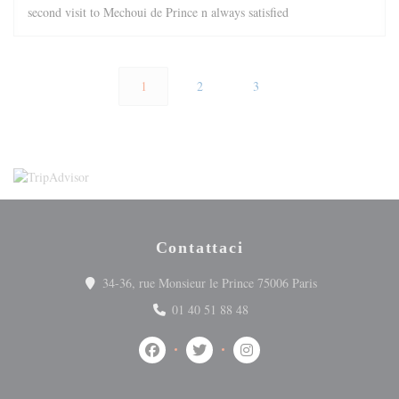
second visit to Mechoui de Prince n always satisfied
1
2
3
Contattaci
((apre una nuova
34-36, rue Monsieur le Prince 75006 Paris
01 40 51 88 48
Facebook ((apre una nuova finestra))
Twitter ((apre una nuova finestra))
Instagram ((apre una nuova 