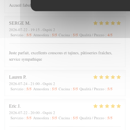
Accueil fabuleux et Cuisine à retenir
SERGE
M
2026-07-22
- 19:15 - Ospiti 2
5
/5
5
/5
5
/5
4
/5
Servizio
:
Atmosfera
:
Cucina
:
Qualità / Prezzo
:
Juste parfait, excellents couscous et tajines, pâtisseries fraîches,
service sympathique
Lauren
P
2026-07-24
- 21:00 - Ospiti 2
5
/5
5
/5
5
/5
5
/5
Servizio
:
Atmosfera
:
Cucina
:
Qualità / Prezzo
:
Eric
J
2026-07-22
- 20:00 - Ospiti 2
5
/5
5
/5
5
/5
5
/5
Servizio
:
Atmosfera
:
Cucina
:
Qualità / Prezzo
: