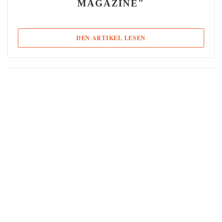
MAGAZINE"
((ÖFFNET EIN NEUES F
DEN ARTIKEL LESEN
10/01/2017