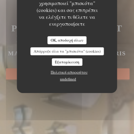
χρησιμοποιεί "μπισκότα"
(cookies) και σας επιτρέπει
LE MECHOUI DU
να ελέγξετε τι θέλετε να
ενεργοποιήσετε
PRINCE RESTAURANT
MAROCAIN À PARIS
OK, αποδοχή όλων
LE MECHOUI DU PRINCE
Απόρριψε όλα τα "μπισκότα" (cookies)
ΜΑΡΟΚΙΝΉ ΓΑΣΤΡΟΝΟΜΊΑ
|
PARIS
Εξατομίκευση
Πολιτική απορρήτου
ΚΆΝΤΕ ΚΡΆΤΗΣΗ ΤΡΑΠΕΖΙΟΎ
undefined