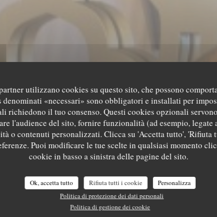
i partner utilizzano cookies su questo sito, che possono comporta
s denominati «necessari» sono obbligatori e installati per impos
I DU PRINCE 
li richiedono il tuo consenso. Questi cookies opzionali servono
re l'audience del sito, fornire funzionalità (ad esempio, legate 
tà o contenuti personalizzati. Clicca su 'Accetta tutto', 'Rifiuta t
AROCAIN À PAR
referenze. Puoi modificare le tue scelte in qualsiasi momento cli
cookie in basso a sinistra delle pagine del sito.
U PRINCE REST
GASTRONOMIA MAROCCHINA
|
PARIS
Ok, accetta tutto
Rifiuta tutti i cookie
Personalizza
Politica di protezione dei dati personali
Politica di gestione dei cookie
PRENOTA