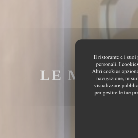
Il ristorante e i suo
personali. I cookie
LE MECHOU
Altri cookies opziona
navigazione, misura
visualizzare pubblici
M
per gestire le tue p
LE MECHOUI D