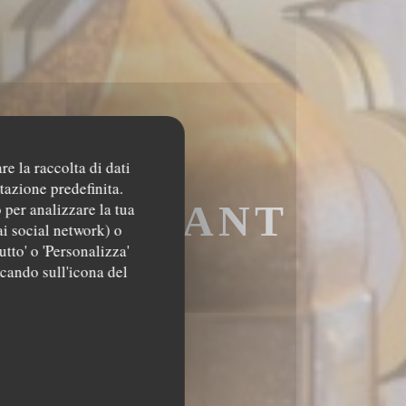
re la raccolta di dati
tazione predefinita.
RESTAURANT
 per analizzare la tua
ai social network) o
utto' o 'Personalizza'
IS
ccando sull'icona del
AURANT MAROCA