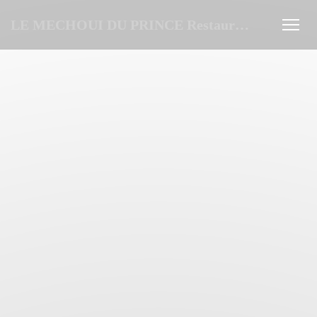
Πίνακας διαχείρισης "Μπισκότων" (Cookies)
LE MECHOUI DU PRINCE Restaurant Marocain à Paris