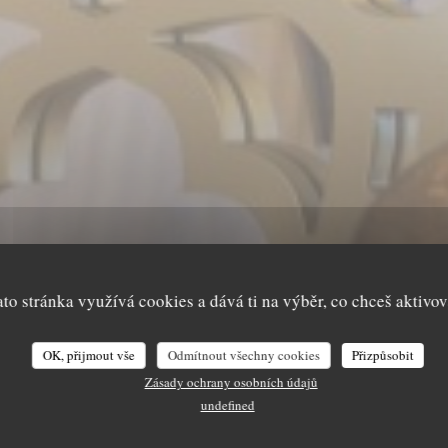
I DU PRINCE 
ato stránka využívá cookies a dává ti na výběr, co chceš aktivov
AROCAIN À PAR
OK, přijmout vše
Odmítnout všechny cookies
Přizpůsobit
U PRINCE REST
Zásady ochrany osobních údajů
|
PARIS
undefined