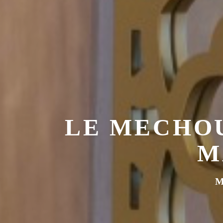
LE MECHOU
M
LE MECHOUI D
M