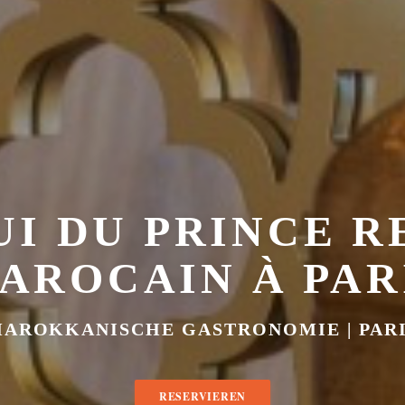
I DU PRINCE 
AROCAIN À PAR
U PRINCE REST
AROKKANISCHE GASTRONOMIE
|
PAR
RESERVIEREN