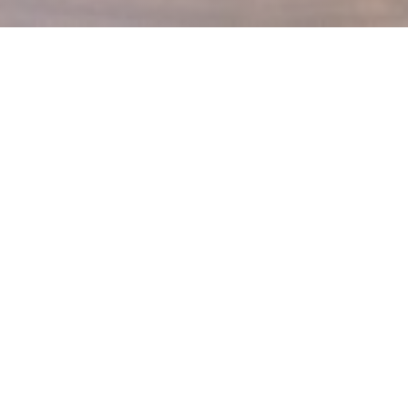
LE MECHOUI DU PRINCE
Restaurant Marocain à Paris
Méchoui Prince je rodinná restaurace se specializuje na
marocké kuchyně.
Společnost byla založena v roce 1969, že restaurace je nyní
běží děti, které pokračují v práci svého otce a zhmotní svůj
sen, aby všechny rodinné restauraci a sdílet všechny své
nadšení pro orientální kuchyni.
V nabídce je silně kořeněná a odmítá tradiční marockou