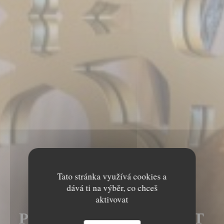
Tato stránka využívá cookies a
dává ti na výběr, co chceš
LE MECHOUI DU
aktivovat
PRINCE RESTAURANT