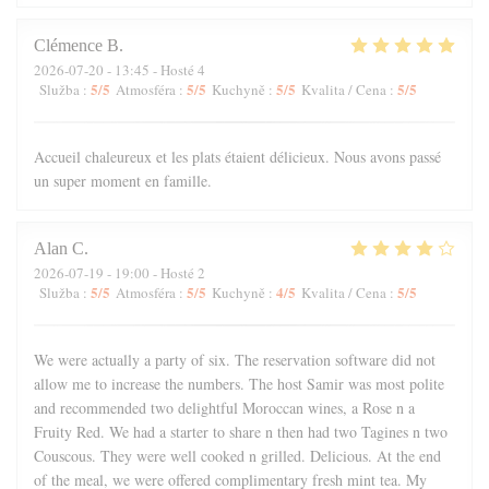
Clémence
B
2026-07-20
- 13:45 - Hosté 4
5
/5
5
/5
5
/5
5
/5
Služba
:
Atmosféra
:
Kuchyně
:
Kvalita / Cena
:
Accueil chaleureux et les plats étaient délicieux. Nous avons passé
un super moment en famille.
Alan
C
2026-07-19
- 19:00 - Hosté 2
5
/5
5
/5
4
/5
5
/5
Služba
:
Atmosféra
:
Kuchyně
:
Kvalita / Cena
:
We were actually a party of six. The reservation software did not
allow me to increase the numbers. The host Samir was most polite
and recommended two delightful Moroccan wines, a Rose n a
Fruity Red. We had a starter to share n then had two Tagines n two
Couscous. They were well cooked n grilled. Delicious. At the end
of the meal, we were offered complimentary fresh mint tea. My