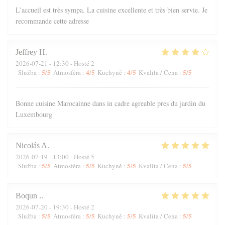
L’accueil est très sympa. La cuisine excellente et très bien servie. Je
recommande cette adresse
Jeffrey
H
2026-07-21
- 12:30 - Hosté 2
5
/5
4
/5
4
/5
5
/5
Služba
:
Atmosféra
:
Kuchyně
:
Kvalita / Cena
:
Bonne cuisine Marocainne dans in cadre agreable pres du jardin du
Luxembourg
Nicolás
A
2026-07-19
- 13:00 - Hosté 5
5
/5
5
/5
5
/5
5
/5
Služba
:
Atmosféra
:
Kuchyně
:
Kvalita / Cena
:
Boqun
.
2026-07-20
- 19:30 - Hosté 2
5
/5
5
/5
5
/5
5
/5
Služba
:
Atmosféra
:
Kuchyně
:
Kvalita / Cena
: