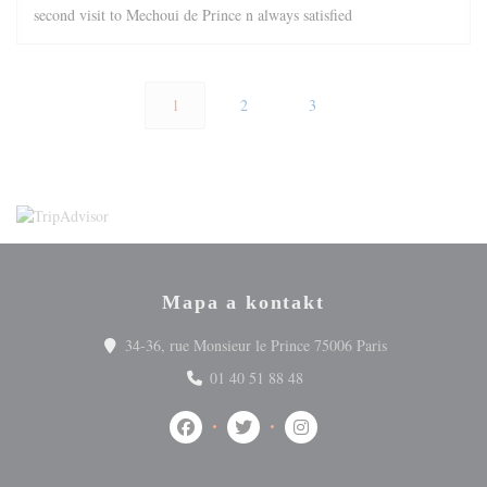
second visit to Mechoui de Prince n always satisfied
1
2
3
Mapa a kontakt
((otevře se v n
34-36, rue Monsieur le Prince 75006 Paris
01 40 51 88 48
Facebook ((otevře se v novém okně))
Twitter ((otevře se v novém okně))
Instagram ((otevře se v no