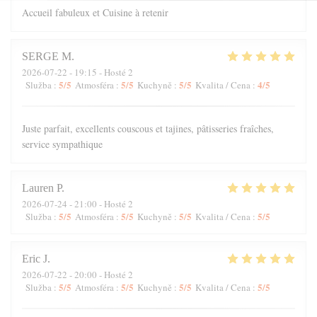
Accueil fabuleux et Cuisine à retenir
SERGE
M
2026-07-22
- 19:15 - Hosté 2
5
/5
5
/5
5
/5
4
/5
Služba
:
Atmosféra
:
Kuchyně
:
Kvalita / Cena
:
Juste parfait, excellents couscous et tajines, pâtisseries fraîches,
service sympathique
Lauren
P
2026-07-24
- 21:00 - Hosté 2
5
/5
5
/5
5
/5
5
/5
Služba
:
Atmosféra
:
Kuchyně
:
Kvalita / Cena
:
Eric
J
2026-07-22
- 20:00 - Hosté 2
5
/5
5
/5
5
/5
5
/5
Služba
:
Atmosféra
:
Kuchyně
:
Kvalita / Cena
: