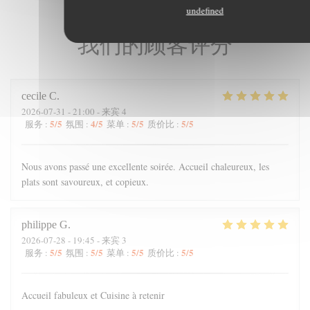
undefined
我们的顾客评分
cecile
C
2026-07-31
- 21:00 - 来宾 4
5
/5
4
/5
5
/5
5
/5
服务
:
氛围
:
菜单
:
质价比
:
Nous avons passé une excellente soirée. Accueil chaleureux, les
plats sont savoureux, et copieux.
philippe
G
2026-07-28
- 19:45 - 来宾 3
5
/5
5
/5
5
/5
5
/5
服务
:
氛围
:
菜单
:
质价比
:
Accueil fabuleux et Cuisine à retenir