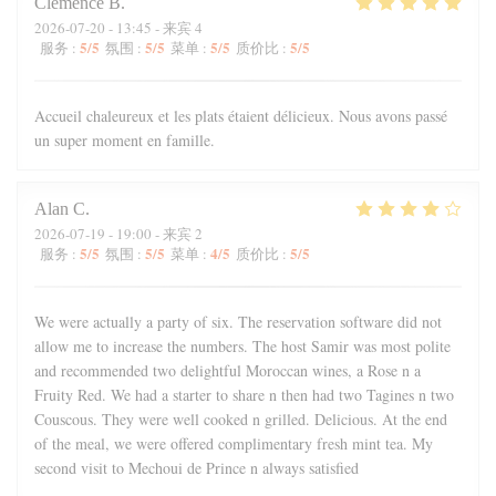
Clémence
B
2026-07-20
- 13:45 - 来宾 4
5
/5
5
/5
5
/5
5
/5
服务
:
氛围
:
菜单
:
质价比
:
Accueil chaleureux et les plats étaient délicieux. Nous avons passé
un super moment en famille.
Alan
C
2026-07-19
- 19:00 - 来宾 2
5
/5
5
/5
4
/5
5
/5
服务
:
氛围
:
菜单
:
质价比
:
We were actually a party of six. The reservation software did not
allow me to increase the numbers. The host Samir was most polite
and recommended two delightful Moroccan wines, a Rose n a
Fruity Red. We had a starter to share n then had two Tagines n two
Couscous. They were well cooked n grilled. Delicious. At the end
of the meal, we were offered complimentary fresh mint tea. My
second visit to Mechoui de Prince n always satisfied