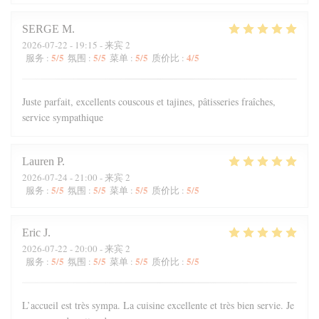
SERGE
M
2026-07-22
- 19:15 - 来宾 2
5
/5
5
/5
5
/5
4
/5
服务
:
氛围
:
菜单
:
质价比
:
Juste parfait, excellents couscous et tajines, pâtisseries fraîches,
service sympathique
Lauren
P
2026-07-24
- 21:00 - 来宾 2
5
/5
5
/5
5
/5
5
/5
服务
:
氛围
:
菜单
:
质价比
:
Eric
J
2026-07-22
- 20:00 - 来宾 2
5
/5
5
/5
5
/5
5
/5
服务
:
氛围
:
菜单
:
质价比
:
L’accueil est très sympa. La cuisine excellente et très bien servie. Je