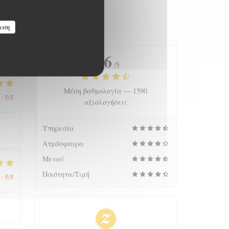
υση
4.6
/5
Μέση βαθμολογία —
1590
5
/5
:
αξιολογήσεις
Υπηρεσία
Ατμόσφαιρα
Μενού
Ποιότητα/Τιμή
5
/5
: