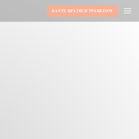
ΚΆΝΤΕ ΚΡΆΤΗΣΗ ΤΡΑΠΕΖΙΟΎ