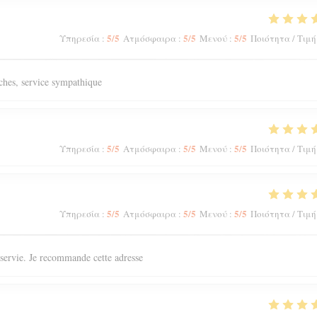
5
/5
5
/5
5
/5
Υπηρεσία
:
Ατμόσφαιρα
:
Μενού
:
Ποιότητα / Τιμή
aîches, service sympathique
5
/5
5
/5
5
/5
Υπηρεσία
:
Ατμόσφαιρα
:
Μενού
:
Ποιότητα / Τιμή
5
/5
5
/5
5
/5
Υπηρεσία
:
Ατμόσφαιρα
:
Μενού
:
Ποιότητα / Τιμή
n servie. Je recommande cette adresse