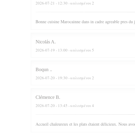
2026-07-21
- 12:30 - καλεσμένοι 2
Bonne cuisine Marocainne dans in cadre agreable pres du
Nicolás
A
2026-07-19
- 13:00 - καλεσμένοι 5
Boqun
.
2026-07-20
- 19:30 - καλεσμένοι 2
Clémence
B
2026-07-20
- 13:45 - καλεσμένοι 4
Accueil chaleureux et les plats étaient délicieux. Nous av