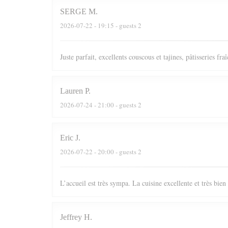
SERGE
M
2026-07-22
- 19:15 - guests 2
Juste parfait, excellents couscous et tajines, pâtisseries fr
Lauren
P
2026-07-24
- 21:00 - guests 2
Eric
J
2026-07-22
- 20:00 - guests 2
L’accueil est très sympa. La cuisine excellente et très bie
Jeffrey
H