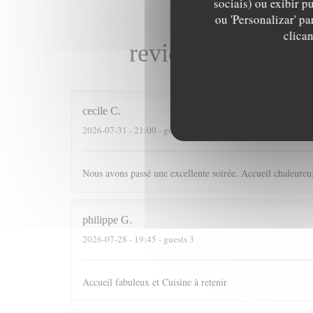
sociais) ou exibir p
ou 'Personalizar' p
clica
reviews_from_our
cecile
C
2026-07-31
- 21:00 - guests 4
Nous avons passé une excellente soirée. Accueil chaleureux
philippe
G
2026-07-28
- 19:45 - guests 3
Accueil fabuleux et Cuisine à retenir