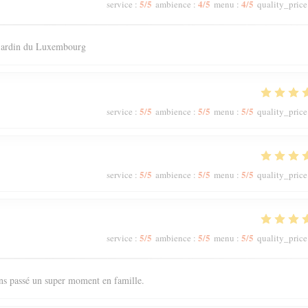
5
/5
4
/5
4
/5
service
:
ambience
:
menu
:
quality_price
 jardin du Luxembourg
5
/5
5
/5
5
/5
service
:
ambience
:
menu
:
quality_price
5
/5
5
/5
5
/5
service
:
ambience
:
menu
:
quality_price
5
/5
5
/5
5
/5
service
:
ambience
:
menu
:
quality_price
ons passé un super moment en famille.