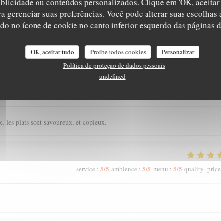
ublicidade ou conteúdos personalizados. Clique em 'OK, aceitar 
ara gerenciar suas preferências. Você pode alterar suas escolha
ndo no ícone de cookie no canto inferior esquerdo das páginas do
_clients_following_booking
OK, aceitar tudo
Proíbe todos cookies
Personalizar
Política de proteção de dados pessoais
undefined
5
/5
4
/5
5
/5
service
:
ambience
:
menu
:
quality_price
, les plats sont savoureux, et copieux.
5
/5
5
/5
5
/5
service
:
ambience
:
menu
:
quality_price