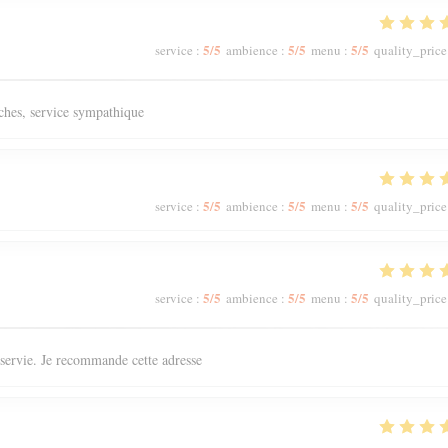
5
/5
5
/5
5
/5
service
:
ambience
:
menu
:
quality_price
aîches, service sympathique
5
/5
5
/5
5
/5
service
:
ambience
:
menu
:
quality_price
5
/5
5
/5
5
/5
service
:
ambience
:
menu
:
quality_price
n servie. Je recommande cette adresse