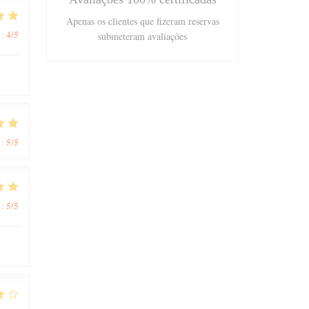
Apenas os clientes que fizeram reservas
4
/5
:
submeteram avaliações
5
/5
:
5
/5
: