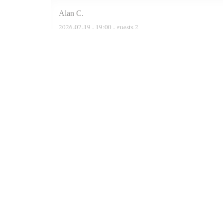
Alan
C
2026-07-19
- 19:00 - guests 2
We were actually a party of six. The reservation software
recommended two delightful Moroccan wines, a Rose n a F
were well cooked n grilled. Delicious. At the end of the 
Prince n always satisfied