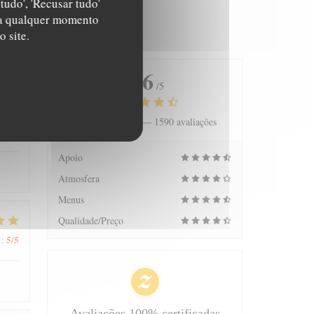
tudo', 'Recusar tudo'
s a qualquer momento
 site.
4.6
/5
Avaliação média —
1590 avaliações
5
/5
:
Apoio
Atmosfera
Menus
Qualidade/Preço
5
/5
:
Avaliações 100% certificadas