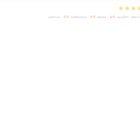
5
/5
5
/5
4
/5
service
:
ambience
:
menu
:
quality_price
 did not allow me to increase the numbers. The host Samir was most polite and
ruity Red. We had a starter to share n then had two Tagines n two Couscous.
meal, we were offered complimentary fresh mint tea. My second visit to Mechou
1
2
3