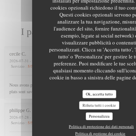
installati per impostazione predefinita. 
cookies opzionali richiedono il tuo con
Questi cookies opzionali servono p
analizzare la tua navigazione, misur
l'audience del sito, fornire funzionalit
I pareri dei nostri clienti
esempio, legate ai social network) 
visualizzare pubblicità o contenut
personalizzati. Clicca su 'Accetta tutto', '
cecile
C
tutto' o 'Personalizza' per gestire le 
2026-07-31
- 21:00 - Ospiti 4
preferenze. Puoi modificare le tue scel
5
/5
4
/5
5
/5
5
/5
Servizio
:
Atmosfera
:
Cucina
:
Qualità / Prezzo
:
qualsiasi momento cliccando sull'icon
cookie in basso a sinistra delle pagine de
Nous avons passé une excellente soirée. Accueil chaleureux, les
plats sont savoureux, et copieux.
Ok, accetta tutto
Rifiuta tutti i cookie
philippe
G
Personalizza
2026-07-28
- 19:45 - Ospiti 3
5
/5
5
/5
5
/5
5
/5
Servizio
:
Atmosfera
:
Cucina
:
Qualità / Prezzo
:
Politica di protezione dei dati personali
Politica di gestione dei cookie