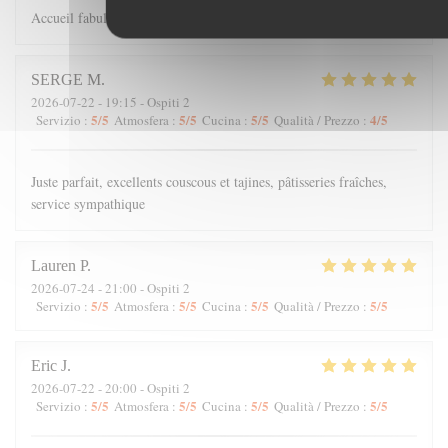
Accueil fabuleux et Cuisine à retenir
SERGE
M
2026-07-22
- 19:15 - Ospiti 2
5
/5
5
/5
5
/5
4
/5
Servizio
:
Atmosfera
:
Cucina
:
Qualità / Prezzo
:
Juste parfait, excellents couscous et tajines, pâtisseries fraîches,
service sympathique
Lauren
P
2026-07-24
- 21:00 - Ospiti 2
5
/5
5
/5
5
/5
5
/5
Servizio
:
Atmosfera
:
Cucina
:
Qualità / Prezzo
:
Eric
J
2026-07-22
- 20:00 - Ospiti 2
5
/5
5
/5
5
/5
5
/5
Servizio
:
Atmosfera
:
Cucina
:
Qualità / Prezzo
: