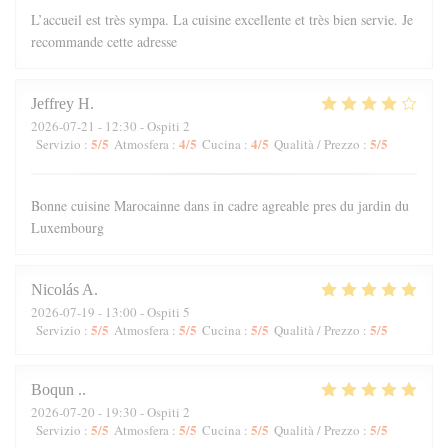
L’accueil est très sympa. La cuisine excellente et très bien servie. Je
recommande cette adresse
Jeffrey
H
2026-07-21
- 12:30 - Ospiti 2
5
/5
4
/5
4
/5
5
/5
Servizio
:
Atmosfera
:
Cucina
:
Qualità / Prezzo
:
Bonne cuisine Marocainne dans in cadre agreable pres du jardin du
Luxembourg
Nicolás
A
2026-07-19
- 13:00 - Ospiti 5
5
/5
5
/5
5
/5
5
/5
Servizio
:
Atmosfera
:
Cucina
:
Qualità / Prezzo
:
Boqun
.
2026-07-20
- 19:30 - Ospiti 2
5
/5
5
/5
5
/5
5
/5
Servizio
:
Atmosfera
:
Cucina
:
Qualità / Prezzo
: