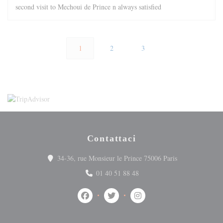
second visit to Mechoui de Prince n always satisfied
1
2
3
Contattaci
((apre una nuova
34-36, rue Monsieur le Prince 75006 Paris
01 40 51 88 48
Facebook ((apre una nuova finestra))
Twitter ((apre una nuova finestra))
Instagram ((apre una nuova 