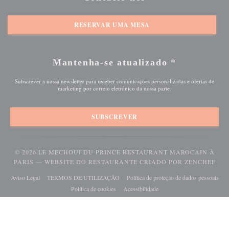
RESERVAR UMA MESA
Mantenha-se atualizado
*
Subscrever a nossa newsletter para receber comunicações personalizadas e ofertas de
marketing por correio eletrónico da nossa parte.
SUBSCREVER
© 2026 LE MECHOUI DU PRINCE RESTAURANT MAROCAIN À
((A
PARIS — WEBSITE DO RESTAURANTE CRIADO POR
ZENCHEF
((abre numa nova janela))
((abre numa nova janela))
((ab
Aviso Legal
TERMOS DE UTILIZAÇÃO
Política de proteção de dados pessoais
((abre numa nova janela))
((abre numa nova janela))
Política de cookies
Acessibilidade