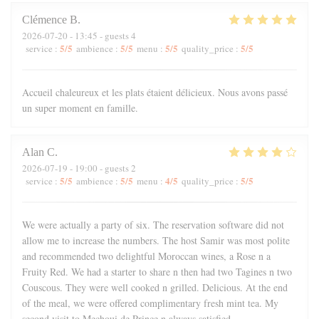
Clémence
B
2026-07-20
- 13:45 - guests 4
5
/5
5
/5
5
/5
5
/5
service
:
ambience
:
menu
:
quality_price
:
Accueil chaleureux et les plats étaient délicieux. Nous avons passé
un super moment en famille.
Alan
C
2026-07-19
- 19:00 - guests 2
5
/5
5
/5
4
/5
5
/5
service
:
ambience
:
menu
:
quality_price
:
We were actually a party of six. The reservation software did not
allow me to increase the numbers. The host Samir was most polite
and recommended two delightful Moroccan wines, a Rose n a
Fruity Red. We had a starter to share n then had two Tagines n two
Couscous. They were well cooked n grilled. Delicious. At the end
of the meal, we were offered complimentary fresh mint tea. My
second visit to Mechoui de Prince n always satisfied