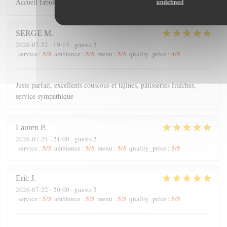
undefined
Accueil fabuleux et Cuisine à retenir
SERGE
M
2026-07-22
- 19:15 - guests 2
5
/5
5
/5
5
/5
4
/5
service
:
ambience
:
menu
:
quality_price
:
Juste parfait, excellents couscous et tajines, pâtisseries fraîches,
service sympathique
Lauren
P
2026-07-24
- 21:00 - guests 2
5
/5
5
/5
5
/5
5
/5
service
:
ambience
:
menu
:
quality_price
:
Eric
J
2026-07-22
- 20:00 - guests 2
5
/5
5
/5
5
/5
5
/5
service
:
ambience
:
menu
:
quality_price
: