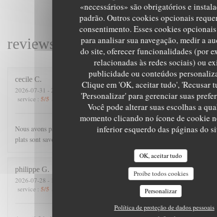
«necessários» são obrigatórios e instal
padrão. Outros cookies opcionais reque
consentimento. Esses cookies opcionai
para analisar sua navegação, medir a au
reviews_from_our_clients_follo
do site, oferecer funcionalidades (por 
relacionadas às redes sociais) ou ex
publicidade ou conteúdos personaliz
cecile
C
Clique em 'OK, aceitar tudo', 'Recusar t
2026-07-31
- 21:00 - guests 4
'Personalizar' para gerenciar suas prefe
5
/5
4
/5
5
/5
5
/5
service
:
ambience
:
menu
:
quality_price
:
Você pode alterar suas escolhas a qua
momento clicando no ícone de cookie n
inferior esquerdo das páginas do si
Nous avons passé une excellente soirée. Accueil chaleureux, les
plats sont savoureux, et copieux.
OK, aceitar tudo
philippe
G
Proíbe todos cookies
2026-07-28
- 19:45 - guests 3
5
/5
5
/5
5
/5
5
/5
service
:
ambience
:
menu
:
quality_price
:
Personalizar
Política de proteção de dados pessoais