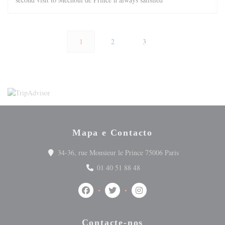
1
2
3
Mapa e Contacto
((abre numa nov
34-36, rue Monsieur le Prince 75006 Paris
01 40 51 88 48
Facebook ((abre numa nova janela))
Twitter ((abre numa nova janela))
Instagram ((abre numa nova
Contacte-nos