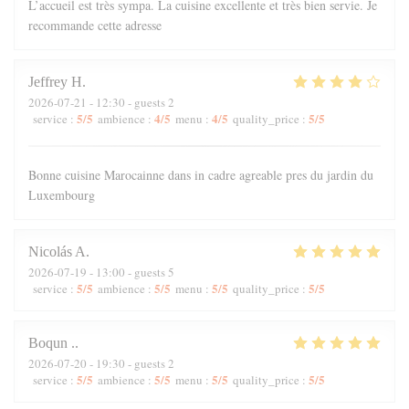
L’accueil est très sympa. La cuisine excellente et très bien servie. Je
recommande cette adresse
Jeffrey
H
2026-07-21
- 12:30 - guests 2
5
/5
4
/5
4
/5
5
/5
service
:
ambience
:
menu
:
quality_price
:
Bonne cuisine Marocainne dans in cadre agreable pres du jardin du
Luxembourg
Nicolás
A
2026-07-19
- 13:00 - guests 5
5
/5
5
/5
5
/5
5
/5
service
:
ambience
:
menu
:
quality_price
:
Boqun
.
2026-07-20
- 19:30 - guests 2
5
/5
5
/5
5
/5
5
/5
service
:
ambience
:
menu
:
quality_price
: