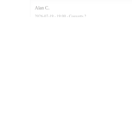
Alan
C
2026-07-19
- 19:00 - Couverts 2
We were actually a party of six. The reservation software
recommended two delightful Moroccan wines, a Rose n a F
were well cooked n grilled. Delicious. At the end of the 
Prince n always satisfied