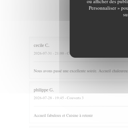
ou afficher des publ
Personnaliser » pou
su
Les av
cecile
C
2026-07-31
- 21:00 - Couverts 4
Nous avons passé une excellente soirée. Accueil chaleureux
philippe
G
2026-07-28
- 19:45 - Couverts 3
Accueil fabuleux et Cuisine à retenir