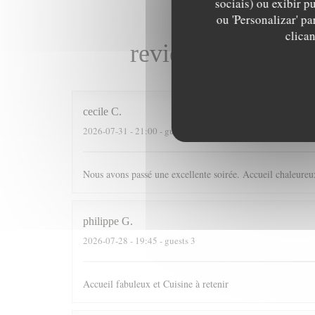
sociais) ou exibir p
ou 'Personalizar' p
clica
reviews_from_our
cecile
C
2026-07-31
- 21:00 - guests 4
Nous avons passé une excellente soirée. Accueil chaleureux
philippe
G
2026-07-28
- 19:45 - guests 3
Accueil fabuleux et Cuisine à retenir