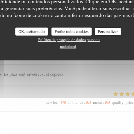
ublicidade ou conteúdos personalizados. Clique em 'OK, aceitar 
ara gerenciar suas preferências. Você pode alterar suas escolha
ndo no ícone de cookie no canto inferior esquerdo das páginas do
_clients_following_booking
OK, aceitar tudo
Proíbe todos cookies
Personalizar
Política de proteção de dados pessoais
undefined
5
/5
4
/5
5
/5
service
:
ambience
:
menu
:
quality_price
, les plats sont savoureux, et copieux.
5
/5
5
/5
5
/5
service
:
ambience
:
menu
:
quality_price