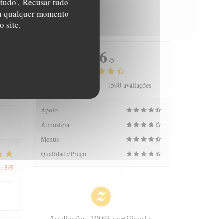
tudo', 'Recusar tudo'
s a qualquer momento
 site.
4.6
/5
Avaliação média —
1590 avaliações
5
/5
:
Apoio
Atmosfera
Menus
Qualidade/Preço
5
/5
:
Avaliações 100% certificadas