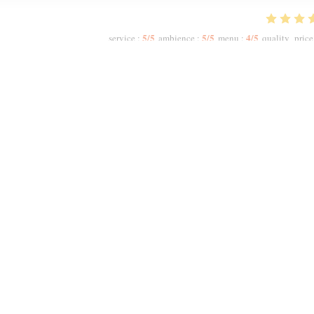
5
/5
5
/5
4
/5
service
:
ambience
:
menu
:
quality_price
 did not allow me to increase the numbers. The host Samir was most polite and
ruity Red. We had a starter to share n then had two Tagines n two Couscous.
meal, we were offered complimentary fresh mint tea. My second visit to Mechou
1
2
3