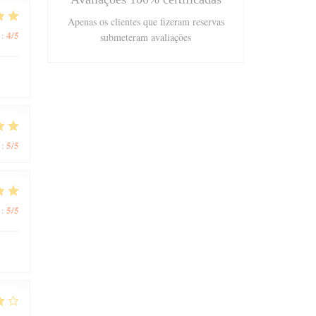
Apenas os clientes que fizeram reservas
4
/5
:
submeteram avaliações
5
/5
:
5
/5
: