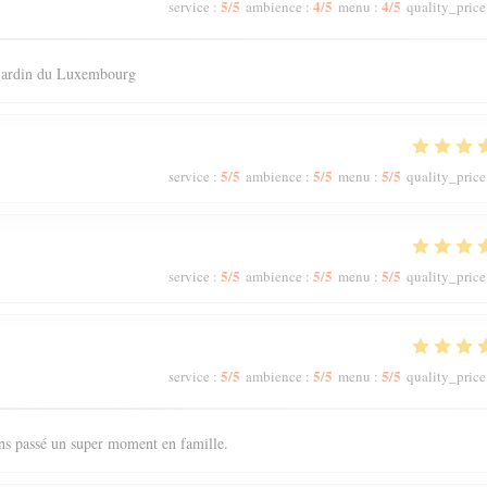
5
/5
4
/5
4
/5
service
:
ambience
:
menu
:
quality_price
 jardin du Luxembourg
5
/5
5
/5
5
/5
service
:
ambience
:
menu
:
quality_price
5
/5
5
/5
5
/5
service
:
ambience
:
menu
:
quality_price
5
/5
5
/5
5
/5
service
:
ambience
:
menu
:
quality_price
ons passé un super moment en famille.