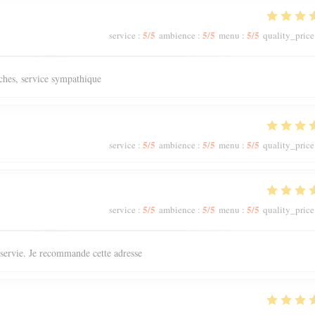
5
/5
5
/5
5
/5
service
:
ambience
:
menu
:
quality_price
aîches, service sympathique
5
/5
5
/5
5
/5
service
:
ambience
:
menu
:
quality_price
5
/5
5
/5
5
/5
service
:
ambience
:
menu
:
quality_price
n servie. Je recommande cette adresse