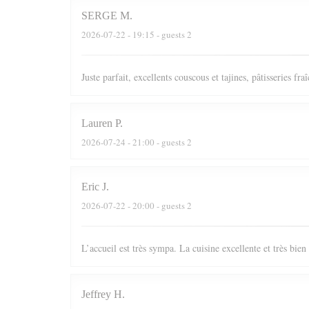
SERGE
M
2026-07-22
- 19:15 - guests 2
Juste parfait, excellents couscous et tajines, pâtisseries fr
Lauren
P
2026-07-24
- 21:00 - guests 2
Eric
J
2026-07-22
- 20:00 - guests 2
L’accueil est très sympa. La cuisine excellente et très bie
Jeffrey
H