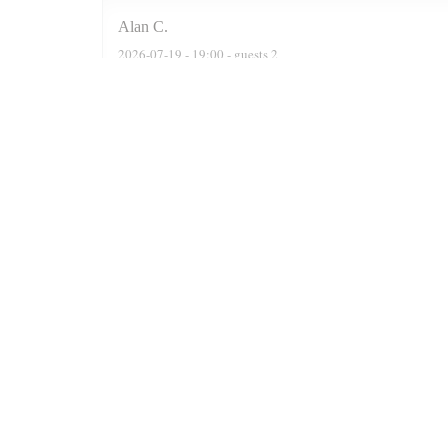
Alan
C
2026-07-19
- 19:00 - guests 2
We were actually a party of six. The reservation software
recommended two delightful Moroccan wines, a Rose n a F
were well cooked n grilled. Delicious. At the end of the 
Prince n always satisfied