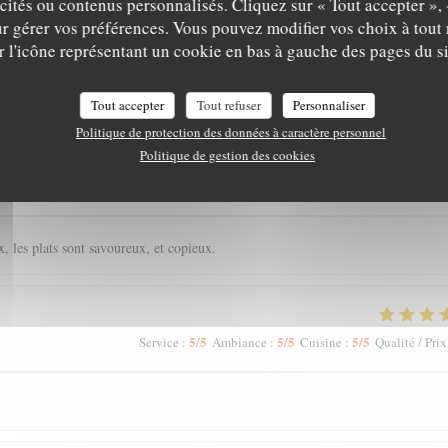
icités ou contenus personnalisés. Cliquez sur « Tout accepter », 
r gérer vos préférences. Vous pouvez modifier vos choix à tou
r l'icône représentant un cookie en bas à gauche des pages du si
is de nos clients
Tout accepter
Tout refuser
Personnaliser
Politique de protection des données à caractère personnel
Politique de gestion des cookies
5
/5
4
/5
5
/5
Service
:
Ambiance
:
Cuisine
:
Qualité / Prix
, les plats sont savoureux, et copieux.
5
/5
5
/5
5
/5
Service
:
Ambiance
:
Cuisine
:
Qualité / Prix