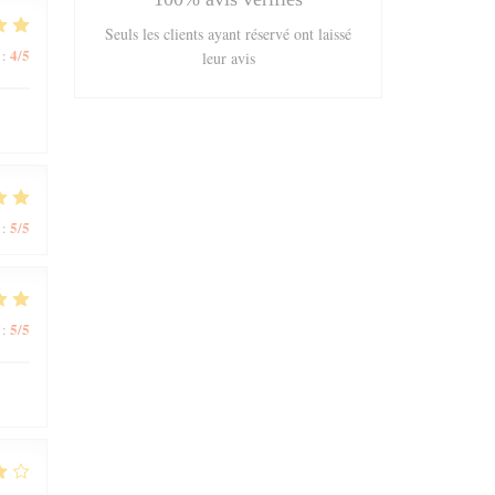
Seuls les clients ayant réservé ont laissé
4
/5
:
leur avis
5
/5
:
5
/5
: