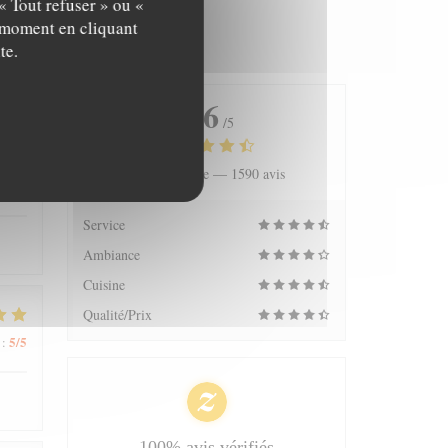
« Tout refuser » ou «
t moment en cliquant
te.
4.6
/5
Note moyenne —
1590 avis
5
/5
:
Service
Ambiance
Cuisine
Qualité/Prix
5
/5
:
100% avis vérifiés