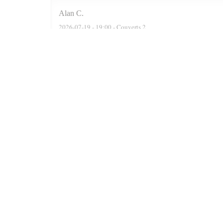
Alan
C
2026-07-19
- 19:00 - Couverts 2
We were actually a party of six. The reservation software
recommended two delightful Moroccan wines, a Rose n a F
were well cooked n grilled. Delicious. At the end of the 
Prince n always satisfied