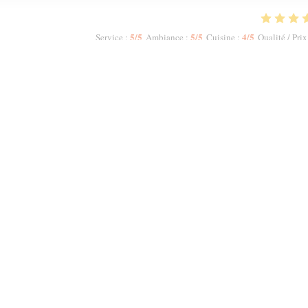
5
/5
5
/5
4
/5
Service
:
Ambiance
:
Cuisine
:
Qualité / Prix
 did not allow me to increase the numbers. The host Samir was most polite and
ruity Red. We had a starter to share n then had two Tagines n two Couscous.
meal, we were offered complimentary fresh mint tea. My second visit to Mechou
1
2
3