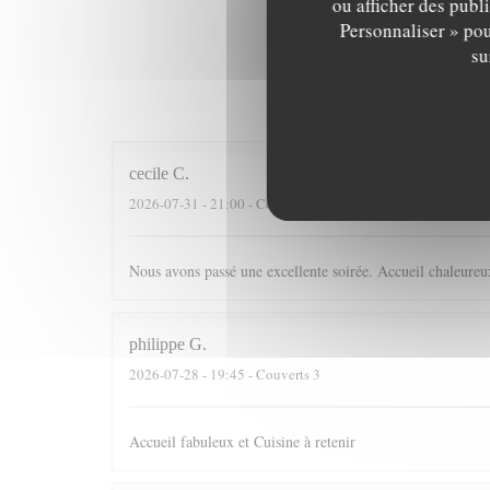
ou afficher des publ
Personnaliser » pou
su
Les av
cecile
C
2026-07-31
- 21:00 - Couverts 4
Nous avons passé une excellente soirée. Accueil chaleureux
philippe
G
2026-07-28
- 19:45 - Couverts 3
Accueil fabuleux et Cuisine à retenir