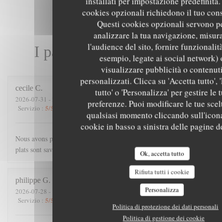
installati per impostazione predefinita. 
cookies opzionali richiedono il tuo con
Questi cookies opzionali servono p
analizzare la tua navigazione, misur
l'audience del sito, fornire funzionalit
I pareri dei nostri clienti
esempio, legate ai social network) 
visualizzare pubblicità o contenut
personalizzati. Clicca su 'Accetta tutto', '
cecile
C
tutto' o 'Personalizza' per gestire le 
2026-07-31
- 21:00 - Ospiti 4
preferenze. Puoi modificare le tue scel
5
/5
4
/5
5
/5
5
/5
Servizio
:
Atmosfera
:
Cucina
:
Qualità / Prezzo
:
qualsiasi momento cliccando sull'icon
cookie in basso a sinistra delle pagine de
Nous avons passé une excellente soirée. Accueil chaleureux, les
plats sont savoureux, et copieux.
Ok, accetta tutto
Rifiuta tutti i cookie
philippe
G
Personalizza
2026-07-28
- 19:45 - Ospiti 3
5
/5
5
/5
5
/5
5
/5
Servizio
:
Atmosfera
:
Cucina
:
Qualità / Prezzo
:
Politica di protezione dei dati personali
Politica di gestione dei cookie