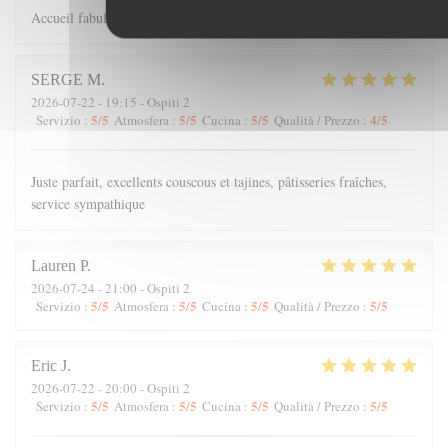
Accueil fabuleux et Cuisine à retenir
SERGE
M
2026-07-22
- 19:15 - Ospiti 2
5
/5
5
/5
5
/5
4
/5
Servizio
:
Atmosfera
:
Cucina
:
Qualità / Prezzo
:
Juste parfait, excellents couscous et tajines, pâtisseries fraîches,
service sympathique
Lauren
P
2026-07-24
- 21:00 - Ospiti 2
5
/5
5
/5
5
/5
5
/5
Servizio
:
Atmosfera
:
Cucina
:
Qualità / Prezzo
:
Eric
J
2026-07-22
- 20:00 - Ospiti 2
5
/5
5
/5
5
/5
5
/5
Servizio
:
Atmosfera
:
Cucina
:
Qualità / Prezzo
: