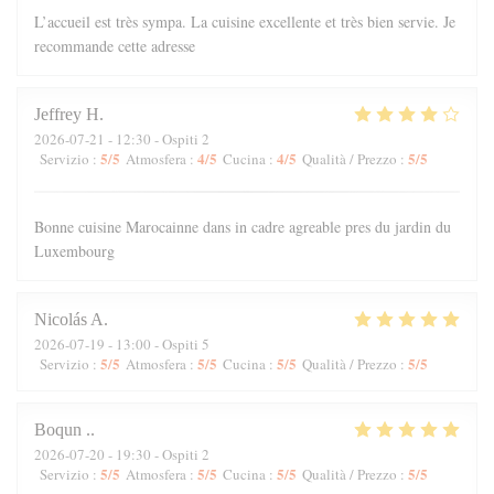
L’accueil est très sympa. La cuisine excellente et très bien servie. Je
recommande cette adresse
Jeffrey
H
2026-07-21
- 12:30 - Ospiti 2
5
/5
4
/5
4
/5
5
/5
Servizio
:
Atmosfera
:
Cucina
:
Qualità / Prezzo
:
Bonne cuisine Marocainne dans in cadre agreable pres du jardin du
Luxembourg
Nicolás
A
2026-07-19
- 13:00 - Ospiti 5
5
/5
5
/5
5
/5
5
/5
Servizio
:
Atmosfera
:
Cucina
:
Qualità / Prezzo
:
Boqun
.
2026-07-20
- 19:30 - Ospiti 2
5
/5
5
/5
5
/5
5
/5
Servizio
:
Atmosfera
:
Cucina
:
Qualità / Prezzo
: