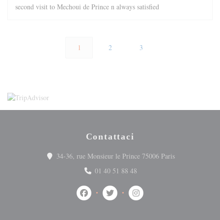
second visit to Mechoui de Prince n always satisfied
1
2
3
Contattaci
((apre una nuova
34-36, rue Monsieur le Prince 75006 Paris
01 40 51 88 48
Facebook ((apre una nuova finestra))
Twitter ((apre una nuova finestra))
Instagram ((apre una nuova 