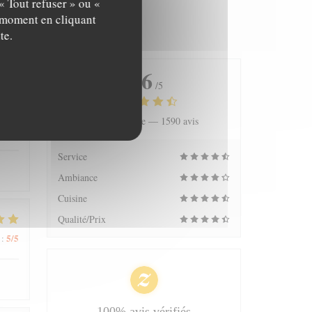
« Tout refuser » ou «
t moment en cliquant
te.
4.6
/5
Note moyenne —
1590 avis
5
/5
:
Service
Ambiance
Cuisine
Qualité/Prix
5
/5
:
100% avis vérifiés