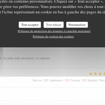
icités ou contenus personnalisés. Cliquez sur « Tout accepter », 
r gérer vos préférences. Vous pouvez modifier vos choix à tou
r l'icône représentant un cookie en bas à gauche des pages du si
is de nos clients
Tout accepter
Tout refuser
Personnaliser
Politique de protection des données à caractère personnel
Politique de gestion des cookies
5
/5
4
/5
5
/5
Service
:
Ambiance
:
Cuisine
:
Qualité / Prix
, les plats sont savoureux, et copieux.
5
/5
5
/5
5
/5
Service
:
Ambiance
:
Cuisine
:
Qualité / Prix