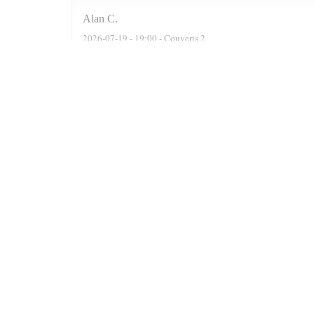
Alan
C
2026-07-19
- 19:00 - Couverts 2
We were actually a party of six. The reservation software
recommended two delightful Moroccan wines, a Rose n a F
were well cooked n grilled. Delicious. At the end of the 
Prince n always satisfied