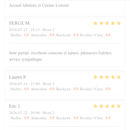
Accueil fabuleux et Cuisine à retenir
SERGE
M
2026-07-22
- 19:15 - Hosté 2
5
/5
5
/5
5
/5
4
/5
Služba
:
Atmosféra
:
Kuchyně
:
Kvalita / Cena
:
Juste parfait, excellents couscous et tajines, pâtisseries fraîches,
service sympathique
Lauren
P
2026-07-24
- 21:00 - Hosté 2
5
/5
5
/5
5
/5
5
/5
Služba
:
Atmosféra
:
Kuchyně
:
Kvalita / Cena
:
Eric
J
2026-07-22
- 20:00 - Hosté 2
5
/5
5
/5
5
/5
5
/5
Služba
:
Atmosféra
:
Kuchyně
:
Kvalita / Cena
: