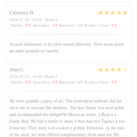
Clémence
B
2026-07-20
- 13:45 - Hosté 4
5
/5
5
/5
5
/5
5
/5
Služba
:
Atmosféra
:
Kuchyně
:
Kvalita / Cena
:
Accueil chaleureux et les plats étaient délicieux. Nous avons passé
un super moment en famille.
Alan
C
2026-07-19
- 19:00 - Hosté 2
5
/5
5
/5
4
/5
5
/5
Služba
:
Atmosféra
:
Kuchyně
:
Kvalita / Cena
:
We were actually a party of six. The reservation software did not
allow me to increase the numbers. The host Samir was most polite
and recommended two delightful Moroccan wines, a Rose n a
Fruity Red. We had a starter to share n then had two Tagines n two
Couscous. They were well cooked n grilled. Delicious. At the end
of the meal, we were offered complimentary fresh mint tea. My