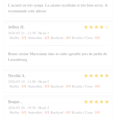
L’accueil est très sympa. La cuisine excellente et très bien servie. Je
recommande cette adresse
Jeffrey
H
2026-07-21
- 12:30 - Hosté 2
5
/5
4
/5
4
/5
5
/5
Služba
:
Atmosféra
:
Kuchyně
:
Kvalita / Cena
:
Bonne cuisine Marocainne dans in cadre agreable pres du jardin du
Luxembourg
Nicolás
A
2026-07-19
- 13:00 - Hosté 5
5
/5
5
/5
5
/5
5
/5
Služba
:
Atmosféra
:
Kuchyně
:
Kvalita / Cena
:
Boqun
.
2026-07-20
- 19:30 - Hosté 2
5
/5
5
/5
5
/5
5
/5
Služba
:
Atmosféra
:
Kuchyně
:
Kvalita / Cena
: