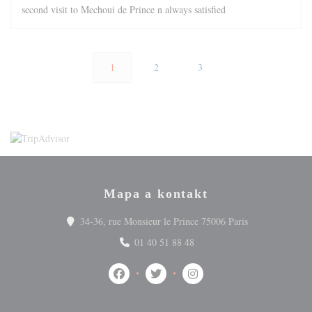
second visit to Mechoui de Prince n always satisfied
1
2
3
Mapa a kontakt
((otevře se v n
34-36, rue Monsieur le Prince 75006 Paris
01 40 51 88 48
Facebook ((otevře se v novém okně))
Twitter ((otevře se v novém okně))
Instagram ((otevře se v no