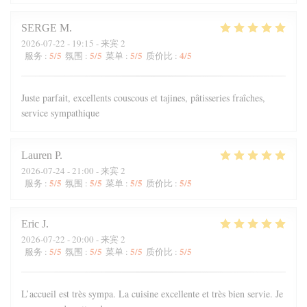
SERGE
M
2026-07-22
- 19:15 - 来宾 2
5
/5
5
/5
5
/5
4
/5
服务
:
氛围
:
菜单
:
质价比
:
Juste parfait, excellents couscous et tajines, pâtisseries fraîches,
service sympathique
Lauren
P
2026-07-24
- 21:00 - 来宾 2
5
/5
5
/5
5
/5
5
/5
服务
:
氛围
:
菜单
:
质价比
:
Eric
J
2026-07-22
- 20:00 - 来宾 2
5
/5
5
/5
5
/5
5
/5
服务
:
氛围
:
菜单
:
质价比
:
L’accueil est très sympa. La cuisine excellente et très bien servie. Je