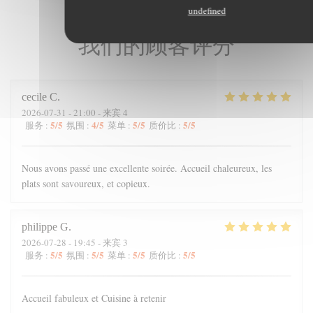
undefined
我们的顾客评分
cecile
C
2026-07-31
- 21:00 - 来宾 4
5
/5
4
/5
5
/5
5
/5
服务
:
氛围
:
菜单
:
质价比
:
Nous avons passé une excellente soirée. Accueil chaleureux, les
plats sont savoureux, et copieux.
philippe
G
2026-07-28
- 19:45 - 来宾 3
5
/5
5
/5
5
/5
5
/5
服务
:
氛围
:
菜单
:
质价比
:
Accueil fabuleux et Cuisine à retenir