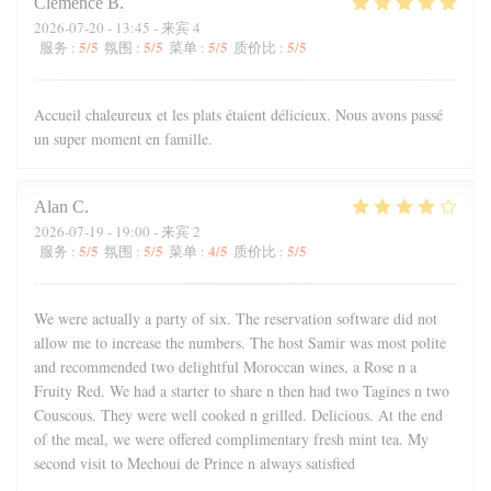
Clémence
B
2026-07-20
- 13:45 - 来宾 4
5
/5
5
/5
5
/5
5
/5
服务
:
氛围
:
菜单
:
质价比
:
Accueil chaleureux et les plats étaient délicieux. Nous avons passé
un super moment en famille.
Alan
C
2026-07-19
- 19:00 - 来宾 2
5
/5
5
/5
4
/5
5
/5
服务
:
氛围
:
菜单
:
质价比
:
We were actually a party of six. The reservation software did not
allow me to increase the numbers. The host Samir was most polite
and recommended two delightful Moroccan wines, a Rose n a
Fruity Red. We had a starter to share n then had two Tagines n two
Couscous. They were well cooked n grilled. Delicious. At the end
of the meal, we were offered complimentary fresh mint tea. My
second visit to Mechoui de Prince n always satisfied