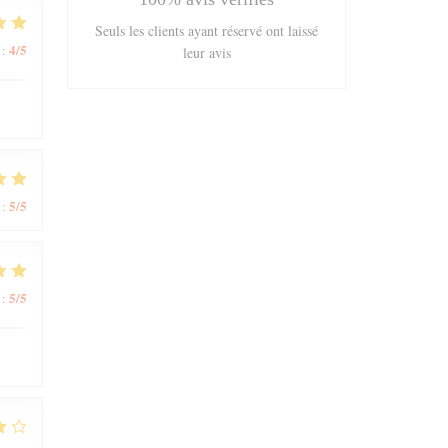
Seuls les clients ayant réservé ont laissé
4
/5
:
leur avis
5
/5
:
5
/5
: