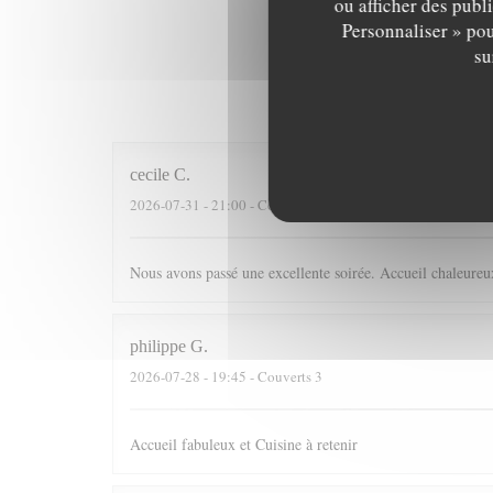
ou afficher des publ
Personnaliser » pou
su
Les av
cecile
C
2026-07-31
- 21:00 - Couverts 4
Nous avons passé une excellente soirée. Accueil chaleureux
philippe
G
2026-07-28
- 19:45 - Couverts 3
Accueil fabuleux et Cuisine à retenir