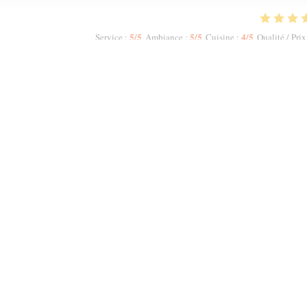
5
/5
5
/5
4
/5
Service
:
Ambiance
:
Cuisine
:
Qualité / Prix
 did not allow me to increase the numbers. The host Samir was most polite and
ruity Red. We had a starter to share n then had two Tagines n two Couscous.
meal, we were offered complimentary fresh mint tea. My second visit to Mechou
1
2
3