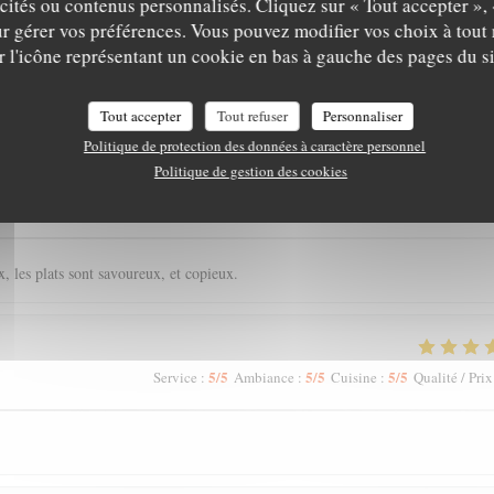
icités ou contenus personnalisés. Cliquez sur « Tout accepter », 
r gérer vos préférences. Vous pouvez modifier vos choix à tou
r l'icône représentant un cookie en bas à gauche des pages du si
is de nos clients
Tout accepter
Tout refuser
Personnaliser
Politique de protection des données à caractère personnel
Politique de gestion des cookies
5
/5
4
/5
5
/5
Service
:
Ambiance
:
Cuisine
:
Qualité / Prix
, les plats sont savoureux, et copieux.
5
/5
5
/5
5
/5
Service
:
Ambiance
:
Cuisine
:
Qualité / Prix