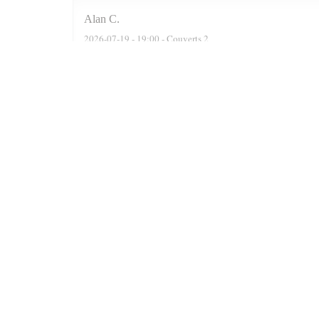
Alan
C
2026-07-19
- 19:00 - Couverts 2
We were actually a party of six. The reservation software
recommended two delightful Moroccan wines, a Rose n a F
were well cooked n grilled. Delicious. At the end of the 
Prince n always satisfied