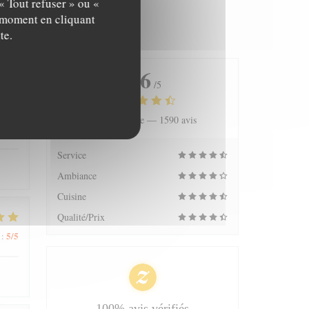
« Tout refuser » ou «
t moment en cliquant
te.
4.6
/5
Note moyenne —
1590 avis
5
/5
:
Service
Ambiance
Cuisine
Qualité/Prix
5
/5
:
100% avis vérifiés