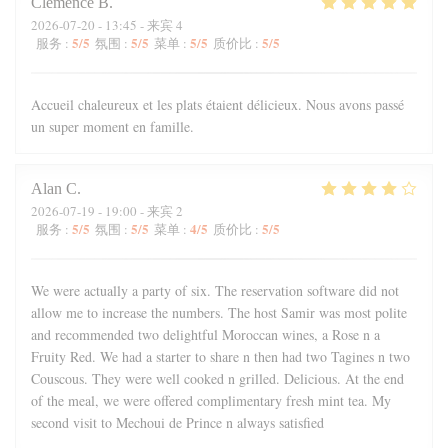
Clémence
B
2026-07-20
- 13:45 - 来宾 4
5
/5
5
/5
5
/5
5
/5
服务
:
氛围
:
菜单
:
质价比
:
Accueil chaleureux et les plats étaient délicieux. Nous avons passé
un super moment en famille.
Alan
C
2026-07-19
- 19:00 - 来宾 2
5
/5
5
/5
4
/5
5
/5
服务
:
氛围
:
菜单
:
质价比
:
We were actually a party of six. The reservation software did not
allow me to increase the numbers. The host Samir was most polite
and recommended two delightful Moroccan wines, a Rose n a
Fruity Red. We had a starter to share n then had two Tagines n two
Couscous. They were well cooked n grilled. Delicious. At the end
of the meal, we were offered complimentary fresh mint tea. My
second visit to Mechoui de Prince n always satisfied