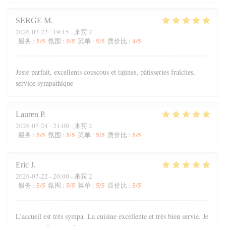
SERGE
M
2026-07-22
- 19:15 - 来宾 2
5
/5
5
/5
5
/5
4
/5
服务
:
氛围
:
菜单
:
质价比
:
Juste parfait, excellents couscous et tajines, pâtisseries fraîches,
service sympathique
Lauren
P
2026-07-24
- 21:00 - 来宾 2
5
/5
5
/5
5
/5
5
/5
服务
:
氛围
:
菜单
:
质价比
:
Eric
J
2026-07-22
- 20:00 - 来宾 2
5
/5
5
/5
5
/5
5
/5
服务
:
氛围
:
菜单
:
质价比
:
L’accueil est très sympa. La cuisine excellente et très bien servie. Je