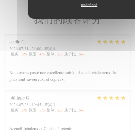
undefined
我们的顾客评分
cecile
C
2026-07-31
- 21:00 - 来宾 4
5
/5
4
/5
5
/5
5
/5
服务
:
氛围
:
菜单
:
质价比
:
Nous avons passé une excellente soirée. Accueil chaleureux, les
plats sont savoureux, et copieux.
philippe
G
2026-07-28
- 19:45 - 来宾 3
5
/5
5
/5
5
/5
5
/5
服务
:
氛围
:
菜单
:
质价比
:
Accueil fabuleux et Cuisine à retenir