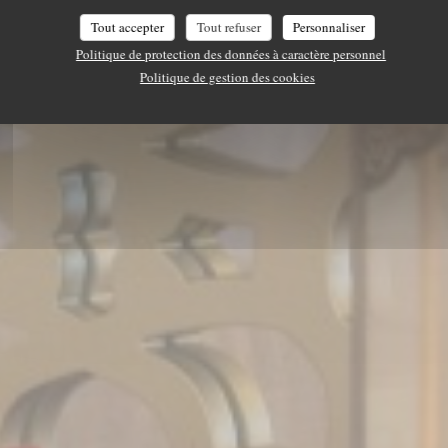
GASTRONOMIE MAROCAINE
|
PARIS
Tout accepter
Tout refuser
Personnaliser
Politique de protection des données à caractère personnel
Politique de gestion des cookies
RÉSERVER