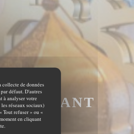
la collecte de données
 par défaut. D'autres
RESTAURANT
t à analyser votre
c les réseaux sociaux)
« Tout refuser » ou «
IS
t moment en cliquant
te.
AURANT MAROCA