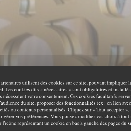
partenaires utilisent des cookies sur ce site, pouvant impliquer 
l. Les cookies dits « nécessaires » sont obligatoires et installés
I DU PRINCE 
fs nécessitent votre consentement. Ces cookies facultatifs serven
'audience du site, proposer des fonctionnalités (ex : en lien ave
icités ou contenus personnalisés. Cliquez sur « Tout accepter », 
AROCAIN À PAR
r gérer vos préférences. Vous pouvez modifier vos choix à tou
r l'icône représentant un cookie en bas à gauche des pages du si
U PRINCE REST