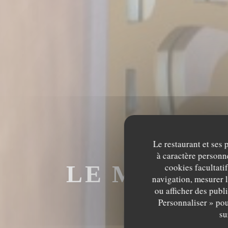
Le restaurant et ses 
à caractère personne
LE MECHOU
cookies facultati
navigation, mesurer l
ou afficher des publ
M
Personnaliser » pou
su
LE MECHOUI D