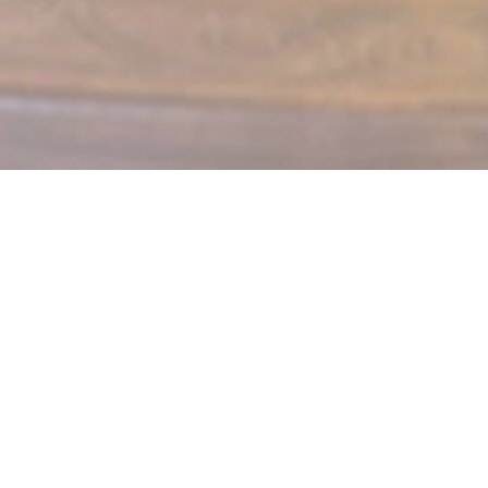
LE MECHOUI DU PRINCE
Restaurant Marocain à Paris
Le Méchoui du Prince : L’Orient du Quartier Latin
Depuis près de cinquante ans, Le Méchoui du Prince fait
briller le meilleur de la culture orientale au cœur du quartier