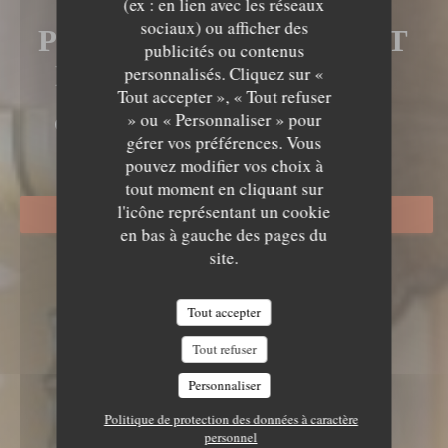
LE MECHOUI DU
(ex : en lien avec les réseaux
sociaux) ou afficher des
PRINCE RESTAURANT
publicités ou contenus
MAROCAIN À PARIS
personnalisés. Cliquez sur «
Tout accepter », « Tout refuser
LE MECHOUI DU PRINCE
» ou « Personnaliser » pour
GASTRONOMIE MAROCAINE
|
gérer vos préférences. Vous
PARIS
pouvez modifier vos choix à
tout moment en cliquant sur
l'icône représentant un cookie
RÉSERVER
en bas à gauche des pages du
site.
Tout accepter
Tout refuser
Personnaliser
Politique de protection des données à caractère
personnel