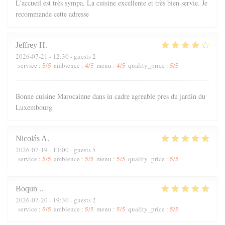
L’accueil est très sympa. La cuisine excellente et très bien servie. Je
recommande cette adresse
Jeffrey
H
2026-07-21
- 12:30 - guests 2
5
/5
4
/5
4
/5
5
/5
service
:
ambience
:
menu
:
quality_price
:
Bonne cuisine Marocainne dans in cadre agreable pres du jardin du
Luxembourg
Nicolás
A
2026-07-19
- 13:00 - guests 5
5
/5
5
/5
5
/5
5
/5
service
:
ambience
:
menu
:
quality_price
:
Boqun
.
2026-07-20
- 19:30 - guests 2
5
/5
5
/5
5
/5
5
/5
service
:
ambience
:
menu
:
quality_price
: