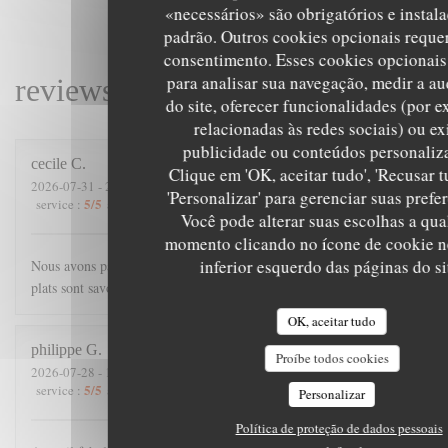
«necessários» são obrigatórios e instal
padrão. Outros cookies opcionais reque
consentimento. Esses cookies opcionai
para analisar sua navegação, medir a au
reviews_from_our_clients_follo
do site, oferecer funcionalidades (por 
relacionadas às redes sociais) ou ex
publicidade ou conteúdos personaliz
cecile
C
Clique em 'OK, aceitar tudo', 'Recusar t
2026-07-31
- 21:00 - guests 4
'Personalizar' para gerenciar suas prefe
5
/5
4
/5
5
/5
5
/5
service
:
ambience
:
menu
:
quality_price
:
Você pode alterar suas escolhas a qua
momento clicando no ícone de cookie n
inferior esquerdo das páginas do si
Nous avons passé une excellente soirée. Accueil chaleureux, les
plats sont savoureux, et copieux.
OK, aceitar tudo
philippe
G
Proíbe todos cookies
2026-07-28
- 19:45 - guests 3
5
/5
5
/5
5
/5
5
/5
service
:
ambience
:
menu
:
quality_price
:
Personalizar
Política de proteção de dados pessoais