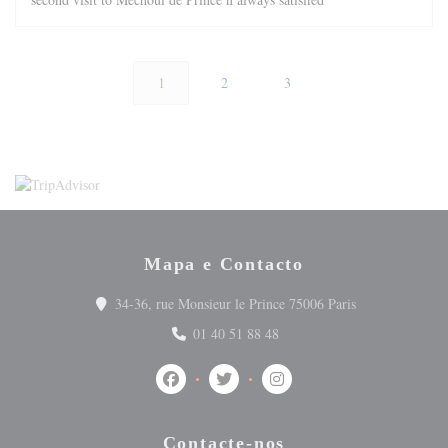
1
2
3
Mapa e Contacto
((abre numa nov
34-36, rue Monsieur le Prince 75006 Paris
01 40 51 88 48
Facebook ((abre numa nova janela))
Twitter ((abre numa nova janela))
Instagram ((abre numa nova
Contacte-nos