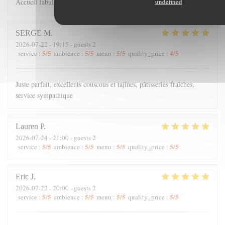
undefined
Accueil fabuleux et Cuisine à retenir
SERGE
M
2026-07-22
- 19:15 - guests 2
5
/5
5
/5
5
/5
4
/5
service
:
ambience
:
menu
:
quality_price
:
Juste parfait, excellents couscous et tajines, pâtisseries fraîches,
service sympathique
Lauren
P
2026-07-24
- 21:00 - guests 2
5
/5
5
/5
5
/5
5
/5
service
:
ambience
:
menu
:
quality_price
:
Eric
J
2026-07-22
- 20:00 - guests 2
5
/5
5
/5
5
/5
5
/5
service
:
ambience
:
menu
:
quality_price
: