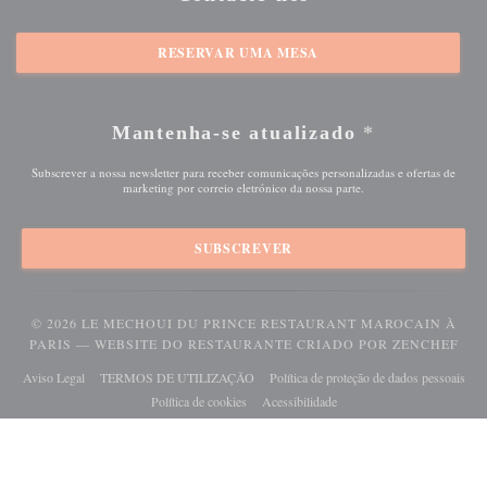
RESERVAR UMA MESA
Mantenha-se atualizado
*
Subscrever a nossa newsletter para receber comunicações personalizadas e ofertas de
marketing por correio eletrónico da nossa parte.
SUBSCREVER
© 2026 LE MECHOUI DU PRINCE RESTAURANT MAROCAIN À
((A
PARIS — WEBSITE DO RESTAURANTE CRIADO POR
ZENCHEF
((abre numa nova janela))
((abre numa nova janela))
((ab
Aviso Legal
TERMOS DE UTILIZAÇÃO
Política de proteção de dados pessoais
((abre numa nova janela))
((abre numa nova janela))
Política de cookies
Acessibilidade