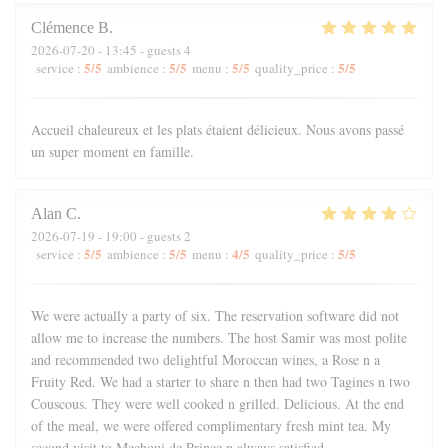
Clémence
B
2026-07-20
- 13:45 - guests 4
5
/5
5
/5
5
/5
5
/5
service
:
ambience
:
menu
:
quality_price
:
Accueil chaleureux et les plats étaient délicieux. Nous avons passé
un super moment en famille.
Alan
C
2026-07-19
- 19:00 - guests 2
5
/5
5
/5
4
/5
5
/5
service
:
ambience
:
menu
:
quality_price
:
We were actually a party of six. The reservation software did not
allow me to increase the numbers. The host Samir was most polite
and recommended two delightful Moroccan wines, a Rose n a
Fruity Red. We had a starter to share n then had two Tagines n two
Couscous. They were well cooked n grilled. Delicious. At the end
of the meal, we were offered complimentary fresh mint tea. My
second visit to Mechoui de Prince n always satisfied