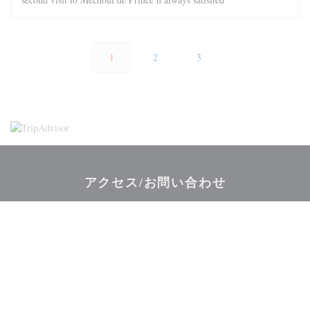
1
2
3
アクセス/お問い合わせ
((新しいウィ
34-36, rue Monsieur le Prince 75006 Paris
01 40 51 88 48
Facebook ((新しいウィンドウで開きます
Twitter ((新しいウィンドウで開
Instagram ((新しい
お問い合わせ