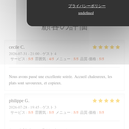
プライバシーポリシー
undefined
顧客の評価
cecile
C
2026-07-31
- 21:00 - ゲスト 4
5
/5
4
/5
5
/5
5
/5
サービス
:
雰囲気
:
メニュー
:
品質-価格
:
Nous avons passé une excellente soirée. Accueil chaleureux, les
plats sont savoureux, et copieux.
philippe
G
2026-07-28
- 19:45 - ゲスト 3
5
/5
5
/5
5
/5
5
/5
サービス
:
雰囲気
:
メニュー
:
品質-価格
: