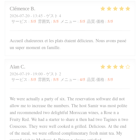
Clémence
B
2026-07-20
- 13:45 - ゲスト 4
5
/5
5
/5
5
/5
5
/5
サービス
:
雰囲気
:
メニュー
:
品質-価格
:
Accueil chaleureux et les plats étaient délicieux. Nous avons passé
un super moment en famille.
Alan
C
2026-07-19
- 19:00 - ゲスト 2
5
/5
5
/5
4
/5
5
/5
サービス
:
雰囲気
:
メニュー
:
品質-価格
:
We were actually a party of six. The reservation software did not
allow me to increase the numbers. The host Samir was most polite
and recommended two delightful Moroccan wines, a Rose n a
Fruity Red. We had a starter to share n then had two Tagines n two
Couscous. They were well cooked n grilled. Delicious. At the end
of the meal, we were offered complimentary fresh mint tea. My
second visit to Mechoui de Prince n always satisfied