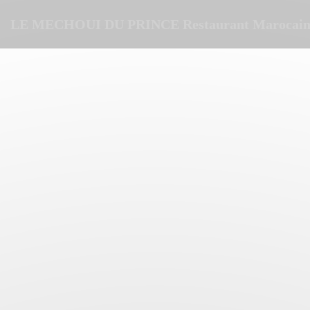
Πίνακας διαχείρισης "Μπισκότων" (Cookies)
LE MECHOUI DU PRINCE Restaurant Marocain 