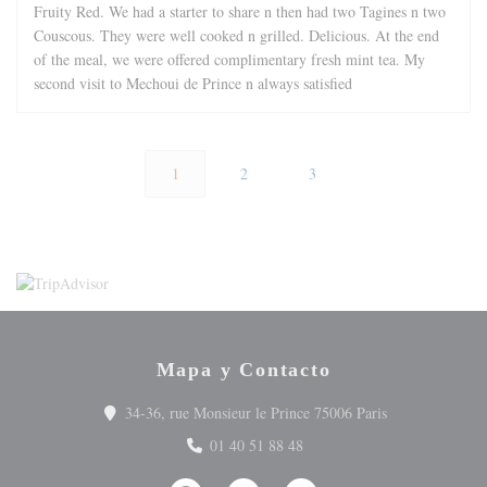
Fruity Red. We had a starter to share n then had two Tagines n two
Couscous. They were well cooked n grilled. Delicious. At the end
of the meal, we were offered complimentary fresh mint tea. My
second visit to Mechoui de Prince n always satisfied
1
2
3
Mapa y Contacto
((abre en una n
34-36, rue Monsieur le Prince 75006 Paris
01 40 51 88 48