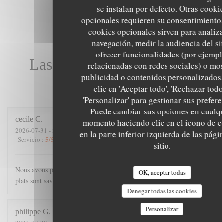
se instalan por defecto. Otras cooki
opcionales requieren su consentimiento.
cookies opcionales sirven para analiz
navegación, medir la audiencia del si
ofrecer funcionalidades (por ejempl
Las opiniones de nuestros
relacionadas con redes sociales) o mo
publicidad o contenidos personalizados
clientes
clic en 'Aceptar todo', 'Rechazar todo
'Personalizar' para gestionar sus prefere
Puede cambiar sus opciones en cualq
cecile
C
momento haciendo clic en el icono de 
2026-07-31
- 21:00 - Invitados 4
en la parte inferior izquierda de las pági
5
/5
4
/5
5
/5
5
/5
Servicio
:
Ambiente
:
Menú
:
Calidad / Precio
:
sitio.
Nous avons passé une excellente soirée. Accueil chaleureux, les
OK, aceptar todas
plats sont savoureux, et copieux.
Denegar todas las cookies
Personalizar
philippe
G