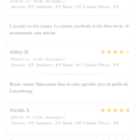
2026-07-22
- 20:00 - Invitados 2
5
/5
5
/5
5
/5
5
/5
Servicio
:
Ambiente
:
Menú
:
Calidad / Precio
:
L’accueil est très sympa. La cuisine excellente et très bien servie. Je
recommande cette adresse
Jeffrey
H
2026-07-21
- 12:30 - Invitados 2
5
/5
4
/5
4
/5
5
/5
Servicio
:
Ambiente
:
Menú
:
Calidad / Precio
:
Bonne cuisine Marocainne dans in cadre agreable pres du jardin du
Luxembourg
Nicolás
A
2026-07-19
- 13:00 - Invitados 5
5
/5
5
/5
5
/5
5
/5
Servicio
:
Ambiente
:
Menú
:
Calidad / Precio
: