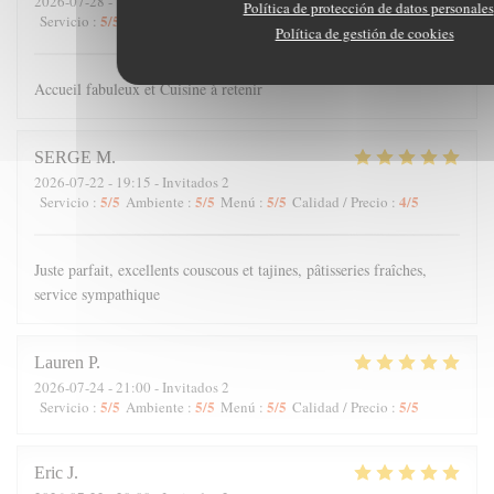
2026-07-28
- 19:45 - Invitados 3
Política de protección de datos personales
5
/5
5
/5
5
/5
5
/5
Servicio
:
Ambiente
:
Menú
:
Calidad / Precio
:
Política de gestión de cookies
Accueil fabuleux et Cuisine à retenir
SERGE
M
2026-07-22
- 19:15 - Invitados 2
5
/5
5
/5
5
/5
4
/5
Servicio
:
Ambiente
:
Menú
:
Calidad / Precio
:
Juste parfait, excellents couscous et tajines, pâtisseries fraîches,
service sympathique
Lauren
P
2026-07-24
- 21:00 - Invitados 2
5
/5
5
/5
5
/5
5
/5
Servicio
:
Ambiente
:
Menú
:
Calidad / Precio
:
Eric
J