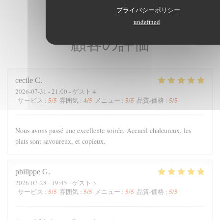
プライバシーポリシー
undefined
顧客の評価
cecile
C
2026-07-31
- 21:00 - ゲスト 4
5
/5
4
/5
5
/5
5
/5
サービス
:
雰囲気
:
メニュー
:
品質-価格
:
Nous avons passé une excellente soirée. Accueil chaleureux, les
plats sont savoureux, et copieux.
philippe
G
2026-07-28
- 19:45 - ゲスト 3
5
/5
5
/5
5
/5
5
/5
サービス
:
雰囲気
:
メニュー
:
品質-価格
: