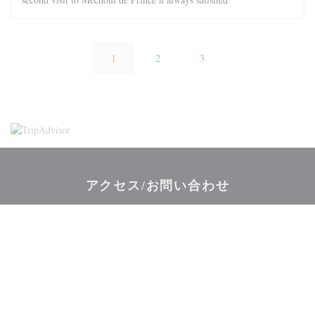
1
2
3
アクセス/お問い合わせ
((新しいウィ
34-36, rue Monsieur le Prince 75006 Paris
01 40 51 88 48
Facebook ((新しいウィンドウで開きます
Twitter ((新しいウィンドウで開
Instagram ((新しい
お問い合わせ