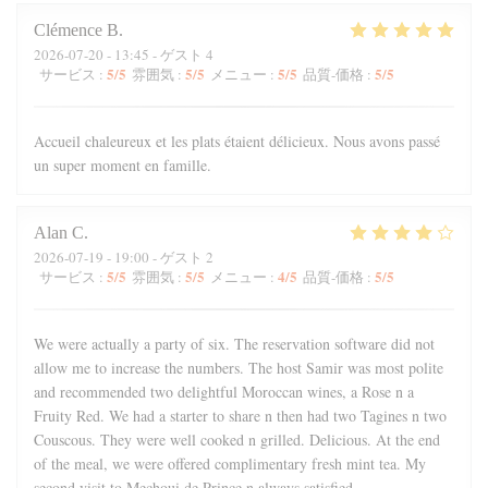
Clémence
B
2026-07-20
- 13:45 - ゲスト 4
5
/5
5
/5
5
/5
5
/5
サービス
:
雰囲気
:
メニュー
:
品質-価格
:
Accueil chaleureux et les plats étaient délicieux. Nous avons passé
un super moment en famille.
Alan
C
2026-07-19
- 19:00 - ゲスト 2
5
/5
5
/5
4
/5
5
/5
サービス
:
雰囲気
:
メニュー
:
品質-価格
:
We were actually a party of six. The reservation software did not
allow me to increase the numbers. The host Samir was most polite
and recommended two delightful Moroccan wines, a Rose n a
Fruity Red. We had a starter to share n then had two Tagines n two
Couscous. They were well cooked n grilled. Delicious. At the end
of the meal, we were offered complimentary fresh mint tea. My
second visit to Mechoui de Prince n always satisfied