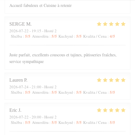
Accueil fabuleux et Cuisine à retenir
SERGE
M
2026-07-22
- 19:15 - Hosté 2
5
/5
5
/5
5
/5
4
/5
Služba
:
Atmosféra
:
Kuchyně
:
Kvalita / Cena
:
Juste parfait, excellents couscous et tajines, pâtisseries fraîches,
service sympathique
Lauren
P
2026-07-24
- 21:00 - Hosté 2
5
/5
5
/5
5
/5
5
/5
Služba
:
Atmosféra
:
Kuchyně
:
Kvalita / Cena
:
Eric
J
2026-07-22
- 20:00 - Hosté 2
5
/5
5
/5
5
/5
5
/5
Služba
:
Atmosféra
:
Kuchyně
:
Kvalita / Cena
: