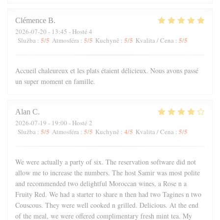
Clémence
B
2026-07-20
- 13:45 - Hosté 4
5
/5
5
/5
5
/5
5
/5
Služba
:
Atmosféra
:
Kuchyně
:
Kvalita / Cena
:
Accueil chaleureux et les plats étaient délicieux. Nous avons passé
un super moment en famille.
Alan
C
2026-07-19
- 19:00 - Hosté 2
5
/5
5
/5
4
/5
5
/5
Služba
:
Atmosféra
:
Kuchyně
:
Kvalita / Cena
:
We were actually a party of six. The reservation software did not
allow me to increase the numbers. The host Samir was most polite
and recommended two delightful Moroccan wines, a Rose n a
Fruity Red. We had a starter to share n then had two Tagines n two
Couscous. They were well cooked n grilled. Delicious. At the end
of the meal, we were offered complimentary fresh mint tea. My