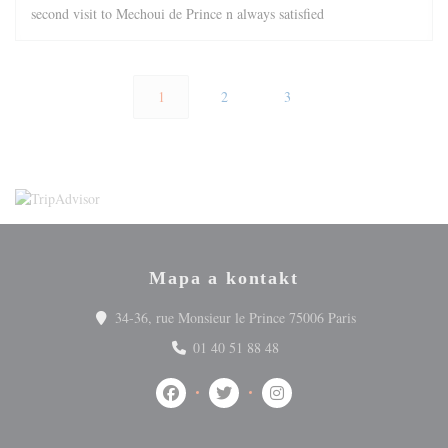
second visit to Mechoui de Prince n always satisfied
1
2
3
Mapa a kontakt
((otevře se v n
34-36, rue Monsieur le Prince 75006 Paris
01 40 51 88 48
Facebook ((otevře se v novém okně))
Twitter ((otevře se v novém okně))
Instagram ((otevře se v no