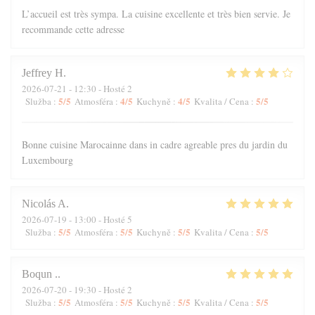
L’accueil est très sympa. La cuisine excellente et très bien servie. Je
recommande cette adresse
Jeffrey
H
2026-07-21
- 12:30 - Hosté 2
5
/5
4
/5
4
/5
5
/5
Služba
:
Atmosféra
:
Kuchyně
:
Kvalita / Cena
:
Bonne cuisine Marocainne dans in cadre agreable pres du jardin du
Luxembourg
Nicolás
A
2026-07-19
- 13:00 - Hosté 5
5
/5
5
/5
5
/5
5
/5
Služba
:
Atmosféra
:
Kuchyně
:
Kvalita / Cena
:
Boqun
.
2026-07-20
- 19:30 - Hosté 2
5
/5
5
/5
5
/5
5
/5
Služba
:
Atmosféra
:
Kuchyně
:
Kvalita / Cena
: