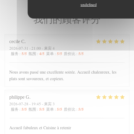
undefined
我们的顾客评分
cecile
C
2026-07-31
- 21:00 - 来宾 4
5
/5
4
/5
5
/5
5
/5
服务
:
氛围
:
菜单
:
质价比
:
Nous avons passé une excellente soirée. Accueil chaleureux, les
plats sont savoureux, et copieux.
philippe
G
2026-07-28
- 19:45 - 来宾 3
5
/5
5
/5
5
/5
5
/5
服务
:
氛围
:
菜单
:
质价比
:
Accueil fabuleux et Cuisine à retenir