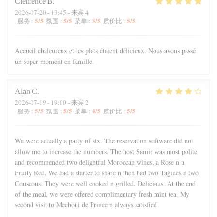
Clémence
B
2026-07-20
- 13:45 - 来宾 4
5
/5
5
/5
5
/5
5
/5
服务
:
氛围
:
菜单
:
质价比
:
Accueil chaleureux et les plats étaient délicieux. Nous avons passé
un super moment en famille.
Alan
C
2026-07-19
- 19:00 - 来宾 2
5
/5
5
/5
4
/5
5
/5
服务
:
氛围
:
菜单
:
质价比
:
We were actually a party of six. The reservation software did not
allow me to increase the numbers. The host Samir was most polite
and recommended two delightful Moroccan wines, a Rose n a
Fruity Red. We had a starter to share n then had two Tagines n two
Couscous. They were well cooked n grilled. Delicious. At the end
of the meal, we were offered complimentary fresh mint tea. My
second visit to Mechoui de Prince n always satisfied