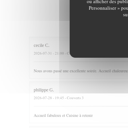
ou afficher des publ
Personnaliser » pou
su
Les av
cecile
C
2026-07-31
- 21:00 - Couverts 4
Nous avons passé une excellente soirée. Accueil chaleureux
philippe
G
2026-07-28
- 19:45 - Couverts 3
Accueil fabuleux et Cuisine à retenir