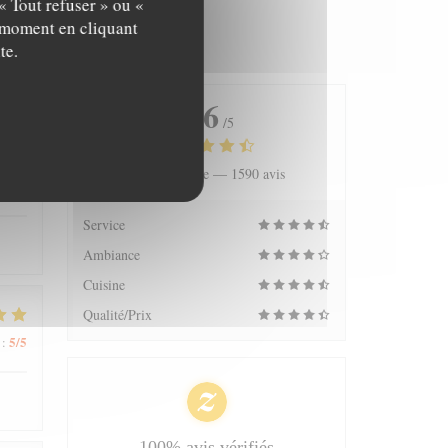
« Tout refuser » ou «
t moment en cliquant
te.
4.6
/5
Note moyenne —
1590 avis
5
/5
:
Service
Ambiance
Cuisine
Qualité/Prix
5
/5
:
100% avis vérifiés