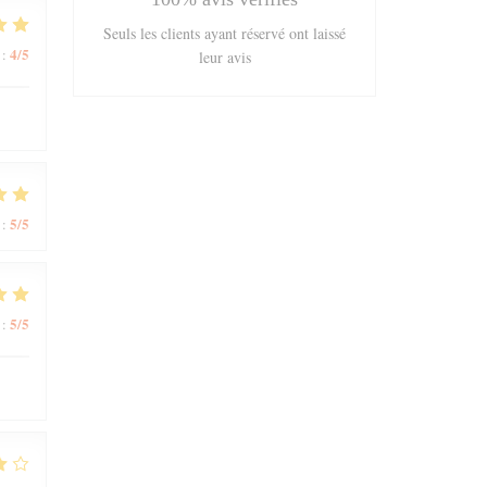
Seuls les clients ayant réservé ont laissé
4
/5
:
leur avis
5
/5
:
5
/5
: