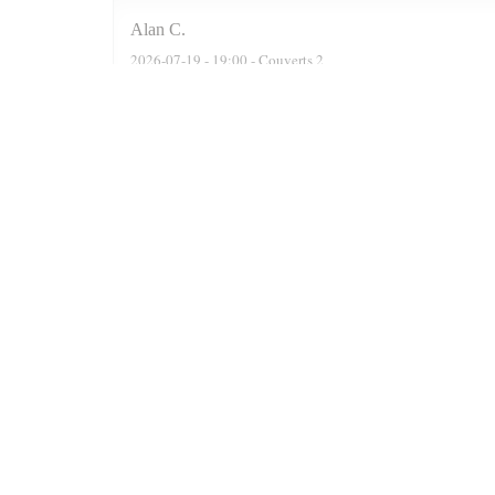
Alan
C
2026-07-19
- 19:00 - Couverts 2
We were actually a party of six. The reservation software
recommended two delightful Moroccan wines, a Rose n a F
were well cooked n grilled. Delicious. At the end of the 
Prince n always satisfied