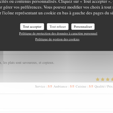
icités ou contenus personnalisés. Cliquez sur « Tout accepter », 
r gérer vos préférences. Vous pouvez modifier vos choix à tou
r l'icône représentant un cookie en bas à gauche des pages du si
is de nos clients
Tout accepter
Tout refuser
Personnaliser
Politique de protection des données à caractère personnel
Politique de gestion des cookies
5
/5
4
/5
5
/5
Service
:
Ambiance
:
Cuisine
:
Qualité / Prix
, les plats sont savoureux, et copieux.
5
/5
5
/5
5
/5
Service
:
Ambiance
:
Cuisine
:
Qualité / Prix