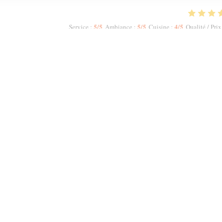
5
/5
5
/5
4
/5
Service
:
Ambiance
:
Cuisine
:
Qualité / Prix
 did not allow me to increase the numbers. The host Samir was most polite and
ruity Red. We had a starter to share n then had two Tagines n two Couscous.
meal, we were offered complimentary fresh mint tea. My second visit to Mechou
1
2
3