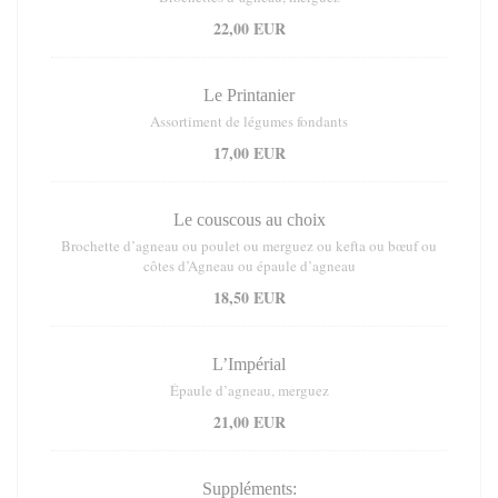
22,00 EUR
Le Printanier
Assortiment de légumes fondants
17,00 EUR
Le couscous au choix
Brochette d’agneau ou poulet ou merguez ou kefta ou bœuf ou
côtes d’Agneau ou épaule d’agneau
18,50 EUR
L’Impérial
Épaule d’agneau, merguez
21,00 EUR
Suppléments: