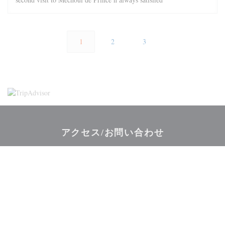
1
2
3
アクセス/お問い合わせ
((新しいウィ
34-36, rue Monsieur le Prince 75006 Paris
01 40 51 88 48
Facebook ((新しいウィンドウで開きます
Twitter ((新しいウィンドウで開
Instagram ((新しい
お問い合わせ