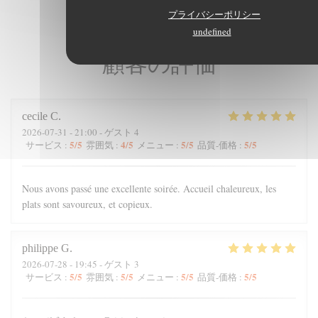
プライバシーポリシー
undefined
顧客の評価
cecile
C
2026-07-31
- 21:00 - ゲスト 4
5
/5
4
/5
5
/5
5
/5
サービス
:
雰囲気
:
メニュー
:
品質-価格
:
Nous avons passé une excellente soirée. Accueil chaleureux, les
plats sont savoureux, et copieux.
philippe
G
2026-07-28
- 19:45 - ゲスト 3
5
/5
5
/5
5
/5
5
/5
サービス
:
雰囲気
:
メニュー
:
品質-価格
: