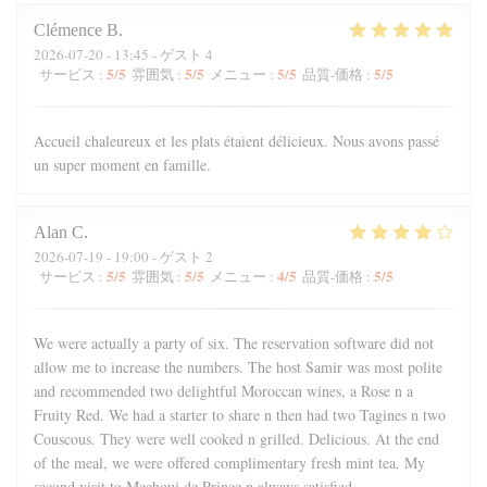
Clémence
B
2026-07-20
- 13:45 - ゲスト 4
5
/5
5
/5
5
/5
5
/5
サービス
:
雰囲気
:
メニュー
:
品質-価格
:
Accueil chaleureux et les plats étaient délicieux. Nous avons passé
un super moment en famille.
Alan
C
2026-07-19
- 19:00 - ゲスト 2
5
/5
5
/5
4
/5
5
/5
サービス
:
雰囲気
:
メニュー
:
品質-価格
:
We were actually a party of six. The reservation software did not
allow me to increase the numbers. The host Samir was most polite
and recommended two delightful Moroccan wines, a Rose n a
Fruity Red. We had a starter to share n then had two Tagines n two
Couscous. They were well cooked n grilled. Delicious. At the end
of the meal, we were offered complimentary fresh mint tea. My
second visit to Mechoui de Prince n always satisfied