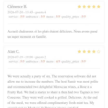
Clémence
B
2026-07-20
- 13:45 - guests 4
5
/5
5
/5
5
/5
5
/5
service
:
ambience
:
menu
:
quality_price
:
Accueil chaleureux et les plats étaient délicieux. Nous avons passé
un super moment en famille.
Alan
C
2026-07-19
- 19:00 - guests 2
5
/5
5
/5
4
/5
5
/5
service
:
ambience
:
menu
:
quality_price
:
We were actually a party of six. The reservation software did not
allow me to increase the numbers. The host Samir was most polite
and recommended two delightful Moroccan wines, a Rose n a
Fruity Red. We had a starter to share n then had two Tagines n two
Couscous. They were well cooked n grilled. Delicious. At the end
of the meal, we were offered complimentary fresh mint tea. My
second visit to Mechoui de Prince n always satisfied