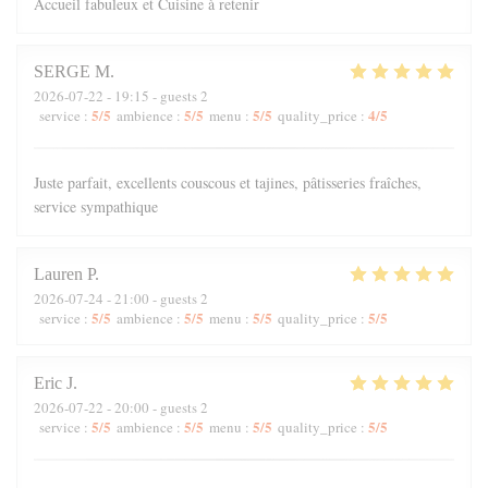
Accueil fabuleux et Cuisine à retenir
SERGE
M
2026-07-22
- 19:15 - guests 2
5
/5
5
/5
5
/5
4
/5
service
:
ambience
:
menu
:
quality_price
:
Juste parfait, excellents couscous et tajines, pâtisseries fraîches,
service sympathique
Lauren
P
2026-07-24
- 21:00 - guests 2
5
/5
5
/5
5
/5
5
/5
service
:
ambience
:
menu
:
quality_price
:
Eric
J
2026-07-22
- 20:00 - guests 2
5
/5
5
/5
5
/5
5
/5
service
:
ambience
:
menu
:
quality_price
: