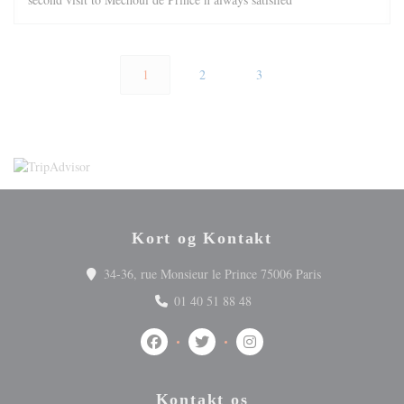
1
2
3
Kort og Kontakt
((åbner i et nyt
34-36, rue Monsieur le Prince 75006 Paris
01 40 51 88 48
Facebook ((åbner i et nyt vindue))
Twitter ((åbner i et nyt vindue))
Instagram ((åbner i et nyt v
Kontakt os