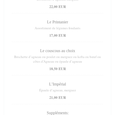
22,00 EUR
Le Printanier
Assortiment de légumes fondants
17,00 EUR
Le couscous au choix
Brochette d’agneau ou poulet ou merguez ou kefta ou bœuf ou
côtes d’Agneau ou épaule d’agneau
18,50 EUR
L’Impérial
Épaule d’agneau, merguez
21,00 EUR
Suppléments: